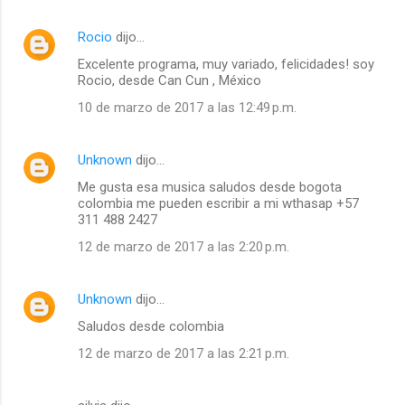
e
n
Rocio
dijo…
t
Excelente programa, muy variado, felicidades! soy
Rocio, desde Can Cun , México
a
10 de marzo de 2017 a las 12:49 p.m.
r
i
Unknown
dijo…
o
s
Me gusta esa musica saludos desde bogota
colombia me pueden escribir a mi wthasap +57
311 488 2427
12 de marzo de 2017 a las 2:20 p.m.
Unknown
dijo…
Saludos desde colombia
12 de marzo de 2017 a las 2:21 p.m.