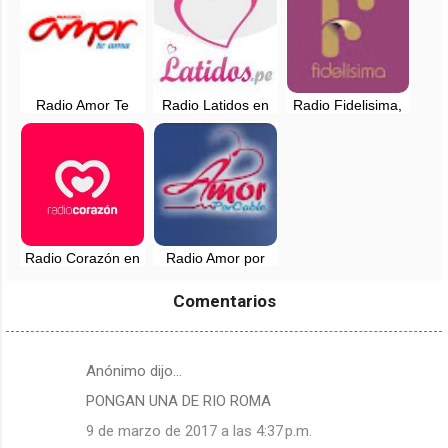
Radio Amor Te
Radio Latidos en
Radio Fidelisima,
ama, en vivo -
vivo - 94.7 FM -
en vivo - 107.7 FM
Lima, Perú
Huaral, Lima
- Chachapoyas
Radio Corazón en
Radio Amor por
vivo - 94.3 FM -
Cable en vivo -
Lima, Perú
Lima, Peru
Comentarios
Anónimo dijo…
C
PONGAN UNA DE RIO ROMA
o
m
9 de marzo de 2017 a las 4:37 p.m.