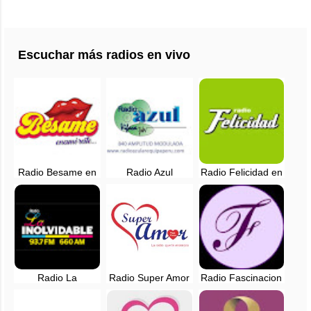
Escuchar más radios en vivo
Radio Besame en
Radio Azul
Radio Felicidad en
vivo - Lima, Perú
Arequipa - 840 AM
vivo - 88.9 FM -
en vivo
Lima, Perú
Radio La
Radio Super Amor
Radio Fascinacion
Inolvidable EN
en vivo - Lima,
en vivo - Lima,
VIVO - Lima, Perú
Perú
Perú