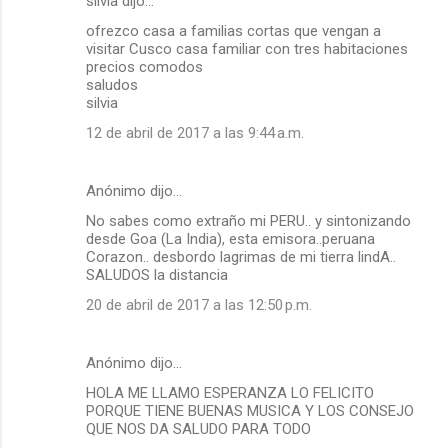
silvia dijo…
ofrezco casa a familias cortas que vengan a
visitar Cusco casa familiar con tres habitaciones
precios comodos
saludos
silvia
12 de abril de 2017 a las 9:44 a.m.
Anónimo dijo…
No sabes como extraño mi PERU.. y sintonizando
desde Goa (La India), esta emisora..peruana
Corazon.. desbordo lagrimas de mi tierra lindA..
SALUDOS la distancia
20 de abril de 2017 a las 12:50 p.m.
Anónimo dijo…
HOLA ME LLAMO ESPERANZA LO FELICITO
PORQUE TIENE BUENAS MUSICA Y LOS CONSEJO
QUE NOS DA SALUDO PARA TODO