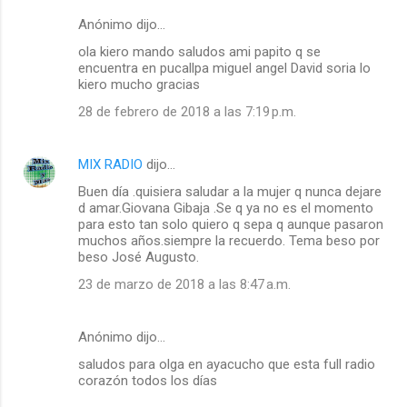
Anónimo dijo…
ola kiero mando saludos ami papito q se
encuentra en pucallpa miguel angel David soria lo
kiero mucho gracias
28 de febrero de 2018 a las 7:19 p.m.
MIX RADIO
dijo…
Buen día .quisiera saludar a la mujer q nunca dejare
d amar.Giovana Gibaja .Se q ya no es el momento
para esto tan solo quiero q sepa q aunque pasaron
muchos años.siempre la recuerdo. Tema beso por
beso José Augusto.
23 de marzo de 2018 a las 8:47 a.m.
Anónimo dijo…
saludos para olga en ayacucho que esta full radio
corazón todos los días