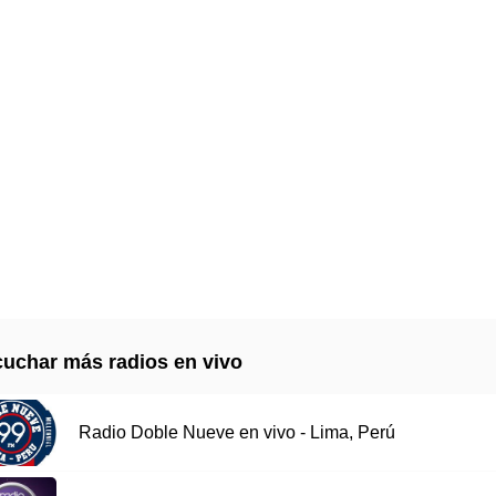
uchar más radios en vivo
Radio Doble Nueve en vivo - Lima, Perú