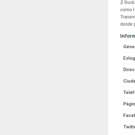
Z Rock 
como H
Transmi
donde p
Infor
Géne
Eslog
Direc
Ciuda
Teléf
Pági
Face
Twitt