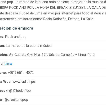
and pop, La marca de la buena música tiene lo mejor de la música 
ISPA ROCK AND POP, LA HORA DEL BREAK, Z SUNSET, LA CAJA DE
te desde la ciudad de Lima en vivo por Internet para todo el Perú y
ertenecen emisoras como Radio Karibeña, Exitosa, La Kalle.
mación de emisora
ro:
Rock and pop
an:
La marca de la buena música
ción:
Av. Guardia Civil Nro. 674; Urb. La Campiña – Lima, Perú
d:
Lima
ono:
+(01) 651 - 4072
na Web:
www.radioz.pe
book:
@ZRocknPop
er:
@zrockandpop