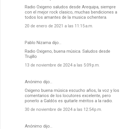
Radio Oxigeno saludos desde Arequipa, siempre
o
con el mejor rock clasico, muchas bendiciones a
m
todos los amantes de la musica ochentera.
e
20 de enero de 2021 a las 11:15 a.m.
n
t
Pablo Nizama dijo…
a
Radio Oxigeno, buena música. Saludos desde
r
Trujillo
i
13 de noviembre de 2024 a las 5:09 p.m.
o
s
Anónimo dijo…
Oxigeno buena música escucho años, la voz y los
comentarios de los locutores excelente, pero
ponerlo a Galdós es quitarle méritos a la radio.
30 de noviembre de 2024 a las 12:54 p.m.
Anónimo dijo…