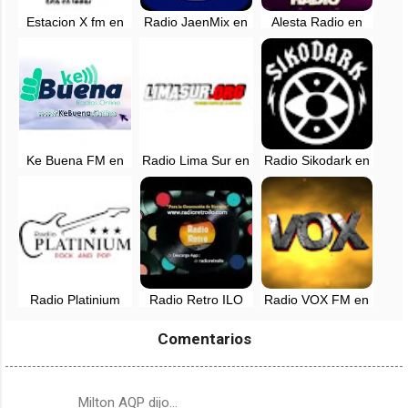
Estacion X fm en
Radio JaenMix en
Alesta Radio en
vivo - Lima
vivo
vivo - Manchay,
Lima
Ke Buena FM en
Radio Lima Sur en
Radio Sikodark en
vivo - Lima
vivo - Peru
vivo - Lima, Perú
Radio Platinium
Radio Retro ILO
Radio VOX FM en
Rock and Pop en
en vivo
vivo - Arequipa,
vivo - Tarapoto,
Perú
Comentarios
San Martin
Milton AQP dijo…
C