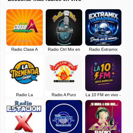
Radio Clase A
Radio Ctrl Mix en
Radio Extramix
105.9 FM en vivo -
vivo - Lima, Perú
Variadisima en vivo
Lima, Perú
- Peru
Radio La
Radio A Puro
La 10 FM en vivo -
Tremenda
Fuego en vivo -
Lima, Peru
¡Siéntela! en vivo -
Lima, Perú
Lima, Peru