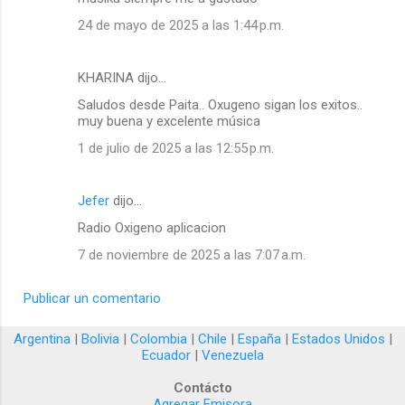
24 de mayo de 2025 a las 1:44 p.m.
KHARINA dijo…
Saludos desde Paita.. Oxugeno sigan los exitos..
muy buena y excelente música
1 de julio de 2025 a las 12:55 p.m.
Jefer
dijo…
Radio Oxigeno aplicacion
7 de noviembre de 2025 a las 7:07 a.m.
Publicar un comentario
Argentina
|
Bolivia
|
Colombia
|
Chile
|
España
|
Estados Unidos
|
Ecuador
|
Venezuela
Contácto
Agregar Emisora