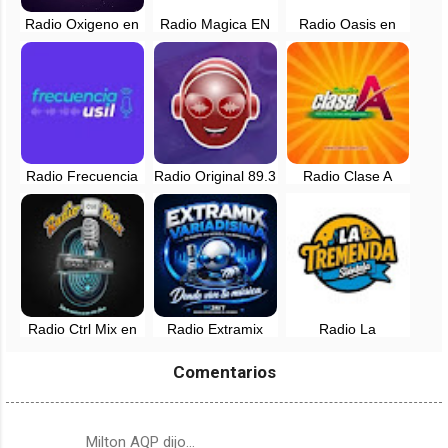
Radio Oxigeno en
Radio Magica EN
Radio Oasis en
vivo - 102.1 FM -
VIVO - 88.3 FM -
vivo - 100.1 FM -
Lima, Perú
Lima, Perú
Lima, Perú
Radio Frecuencia
Radio Original 89.3
Radio Clase A
USIL en vivo -
FM en vivo - Asia,
105.9 FM en vivo -
Lima, Perú
Lima
Lima, Perú
Radio Ctrl Mix en
Radio Extramix
Radio La
vivo - Lima, Perú
Variadisima en vivo
Tremenda
- Peru
¡Siéntela! en vivo -
Comentarios
Lima, Peru
Milton AQP dijo…
C