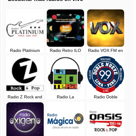
Radio Platinium
Radio Retro ILO
Radio VOX FM en
Rock and Pop en
en vivo
vivo - Arequipa,
vivo - Tarapoto,
Perú
San Martin
Radio Z Rock and
Radio La
Radio Doble
Pop EN VIVO -
Noventera, EN
Nueve en vivo -
Lima, Perú
VIVO - Lima, Perú
Lima, Perú