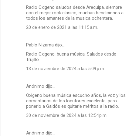
Radio Oxigeno saludos desde Arequipa, siempre
o
con el mejor rock clasico, muchas bendiciones a
m
todos los amantes de la musica ochentera.
e
20 de enero de 2021 a las 11:15 a.m.
n
t
Pablo Nizama dijo…
a
Radio Oxigeno, buena música. Saludos desde
r
Trujillo
i
13 de noviembre de 2024 a las 5:09 p.m.
o
s
Anónimo dijo…
Oxigeno buena música escucho años, la voz y los
comentarios de los locutores excelente, pero
ponerlo a Galdós es quitarle méritos a la radio.
30 de noviembre de 2024 a las 12:54 p.m.
Anónimo dijo…