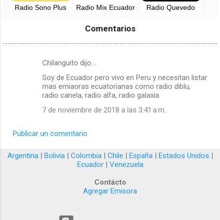
Radio Sono Plus
Radio Mix Ecuador
Radio Quevedo
Live, EN VIVO -
- EN VIVO
City Mix, EN VIVO
Riobamba,
- Quevedo, Los
Comentarios
Chimborazo
Rios
Chilanguito dijo…
C
Soy de Ecuador pero vivo en Peru y necesitan listar
o
mas emiaoras ecuatorianas como radio diblu,
m
radio canela, radio alfa, radio galaxia
e
7 de noviembre de 2018 a las 3:41 a.m.
n
t
Publicar un comentario
a
Argentina
|
Bolivia
|
Colombia
|
Chile
|
España
|
Estados Unidos
|
r
Ecuador
|
Venezuela
i
Contácto
o
Agregar Emisora
s