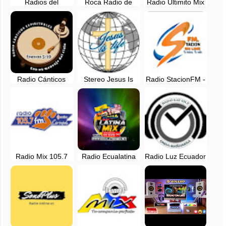
Radios del
Roca Radio de
Radio Ultimito Mix
Ecuador, en vivo -
Ecuador, en vivo
en vivo - Manabi,
Quito, Ecuador
Ecuador
Radio Cánticos
Stereo Jesus Is
Radio StacionFM -
Espirituales en vivo
Life - Quito,
Pichincha, Ecuador
Ecuador
Radio Mix 105.7
Radio Ecualatina
Radio Luz Ecuador
FM - EN VIVO -
Mix, EN VIVO -
101.2 FM - EN
Loja, Ecuador
Cañar
VIVO