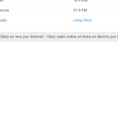
an:
Te Pone
encia:
91.9 FM
ción:
Lima, Perú
Okey en vivo por Internet - Okey radio online en linea en directo por 