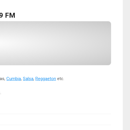
.9 FM
tas,
Cumbia
,
Salsa
,
Reggaeton
etc.
.