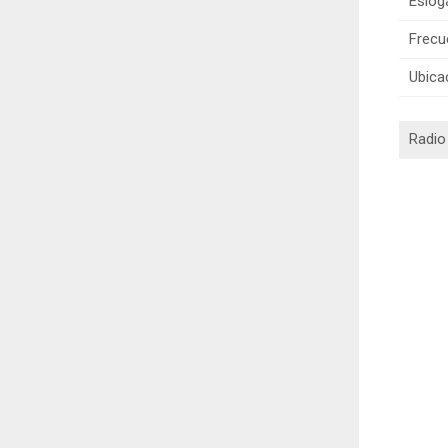
Eslog
Frecu
Ubica
Radio 