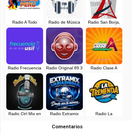
Radio A Todo
Radio de Música
Radio San Borja,
Ritmo Perú, en
Criolla Peruana, en
en vivo - Lider en
vivo
vivo
peruanidad
Radio Frecuencia
Radio Original 89.3
Radio Clase A
USIL en vivo -
FM en vivo - Asia,
105.9 FM en vivo -
Lima, Perú
Lima
Lima, Perú
Radio Ctrl Mix en
Radio Extramix
Radio La
vivo - Lima, Perú
Variadisima en vivo
Tremenda
- Peru
¡Siéntela! en vivo -
Comentarios
Lima, Peru