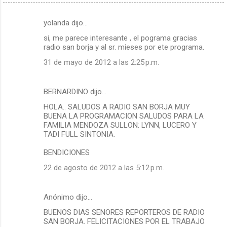
yolanda dijo…
C
si, me parece interesante , el pograma gracias
o
radio san borja y al sr. mieses por ete programa.
m
31 de mayo de 2012 a las 2:25 p.m.
e
n
BERNARDINO dijo…
t
HOLA.. SALUDOS A RADIO SAN BORJA MUY
a
BUENA LA PROGRAMACION SALUDOS PARA LA
r
FAMILIA MENDOZA SULLON: LYNN, LUCERO Y
TADI FULL SINTONIA.
i
o
BENDICIONES
s
22 de agosto de 2012 a las 5:12 p.m.
Anónimo dijo…
BUENOS DIAS SENORES REPORTEROS DE RADIO
SAN BORJA. FELICITACIONES POR EL TRABAJO