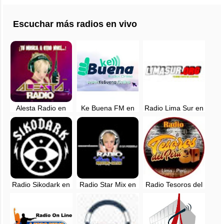
Escuchar más radios en vivo
Alesta Radio en
Ke Buena FM en
Radio Lima Sur en
vivo - Manchay,
vivo - Lima
vivo - Peru
Lima
Radio Sikodark en
Radio Star Mix en
Radio Tesoros del
vivo - Lima, Perú
vivo - Manchay,
Perú - Huacho
Lima