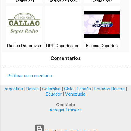
Radios del
Radios de Rock
Radios por
Recuerdo - Lista
Peruano, en vivo
Internet, en vivo
completa
Radios Deportivas
RPP Deportes, en
Exitosa Deportes
del Peru - En Vivo
vivo - 89.7 FM -
en vivo por
Online
Lima, Perú
Internet - Youtube
Comentarios
TV
Publicar un comentario
C
o
Argentina
|
Bolivia
|
Colombia
|
Chile
|
España
|
Estados Unidos
|
Ecuador
|
Venezuela
m
e
Contácto
Agregar Emisora
n
t
a