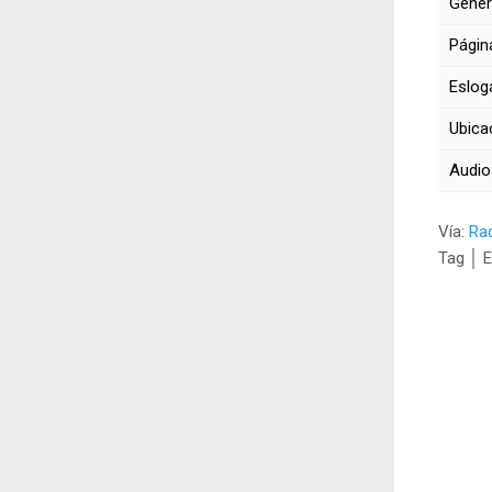
Géner
Págin
Eslog
Ubica
Audio
Vía:
Rad
Tag │ E