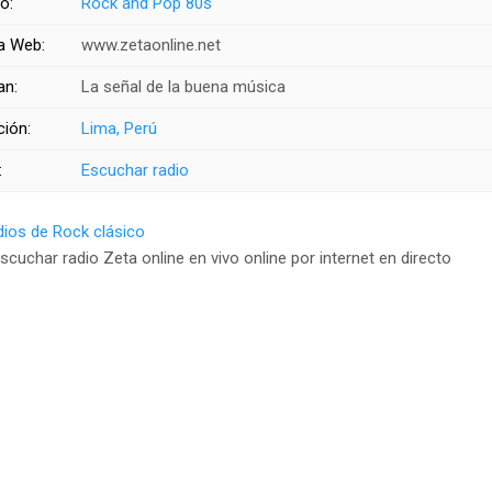
o:
Rock and Pop 80s
a Web:
www.zetaonline.net
an:
La señal de la buena música
ción:
Lima, Perú
:
Escuchar radio
ios de Rock clásico
scuchar radio Zeta online en vivo online por internet en directo