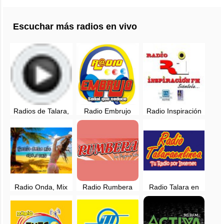
Escuchar más radios en vivo
Radios de Talara,
Radio Embrujo
Radio Inspiración
en vivo
Talara, en vivo -
Talara - 98.1 FM -
Talara, Piura
Talara, Piura
Radio Onda, Mix
Radio Rumbera
Radio Talara en
104.1 FM -
96.5 FM - Los
linea - Noticias -
Mancora, Piura, en
Organos, en vivo
Talara, Piura
vivo