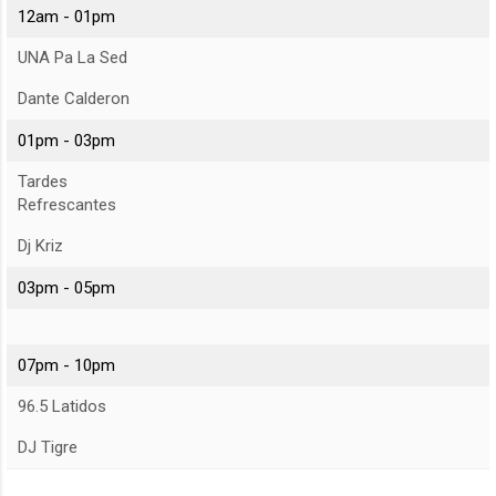
12am - 01pm
UNA Pa La Sed
Dante Calderon
01pm - 03pm
Tardes
Refrescantes
Dj Kriz
03pm - 05pm
07pm - 10pm
96.5 Latidos
DJ Tigre