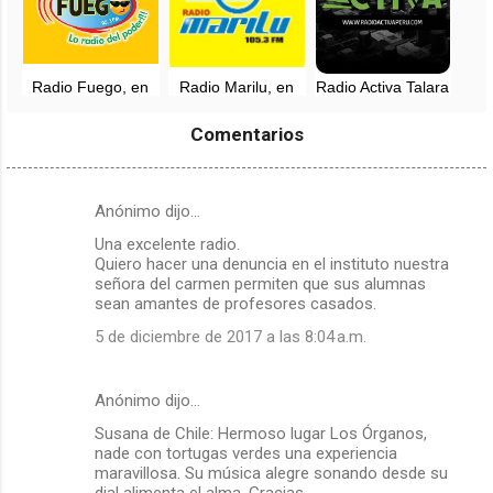
Radio Fuego, en
Radio Marilu, en
Radio Activa Talara
vivo - 90.3 FM -
vivo - 105.3 FM -
en vivo - 90.9 FM -
Talara, Piura
Talara, Piura
Piura
Comentarios
Anónimo dijo…
C
Una excelente radio.
o
Quiero hacer una denuncia en el instituto nuestra
m
señora del carmen permiten que sus alumnas
sean amantes de profesores casados.
e
5 de diciembre de 2017 a las 8:04 a.m.
n
t
a
Anónimo dijo…
r
Susana de Chile: Hermoso lugar Los Órganos,
nade con tortugas verdes una experiencia
i
maravillosa. Su música alegre sonando desde su