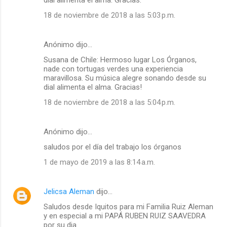
o
dial alimenta el alma. Gracias.
s
18 de noviembre de 2018 a las 5:03 p.m.
Anónimo dijo…
Susana de Chile: Hermoso lugar Los Órganos,
nade con tortugas verdes una experiencia
maravillosa. Su música alegre sonando desde su
dial alimenta el alma. Gracias!
18 de noviembre de 2018 a las 5:04 p.m.
Anónimo dijo…
saludos por el día del trabajo los órganos
1 de mayo de 2019 a las 8:14 a.m.
Jelicsa Aleman
dijo…
Saludos desde Iquitos para mi Familia Ruiz Aleman
y en especial a mi PAPÁ RUBEN RUIZ SAAVEDRA
por su dia.