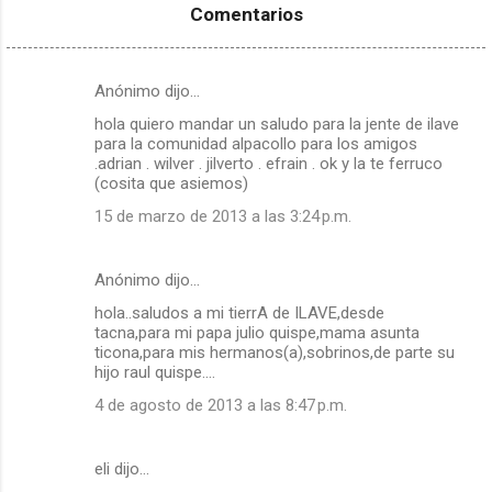
Juli, Perú
FM en vivo - Puno,
vivo
Comentarios
Perú
Anónimo dijo…
C
hola quiero mandar un saludo para la jente de ilave
o
para la comunidad alpacollo para los amigos
m
.adrian . wilver . jilverto . efrain . ok y la te ferruco
(cosita que asiemos)
e
15 de marzo de 2013 a las 3:24 p.m.
n
t
a
Anónimo dijo…
r
hola..saludos a mi tierrA de ILAVE,desde
tacna,para mi papa julio quispe,mama asunta
i
ticona,para mis hermanos(a),sobrinos,de parte su
o
hijo raul quispe....
s
4 de agosto de 2013 a las 8:47 p.m.
eli dijo…