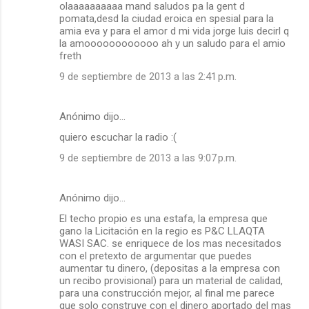
olaaaaaaaaaa mand saludos pa la gent d
pomata,desd la ciudad eroica en spesial para la
amia eva y para el amor d mi vida jorge luis decirl q
la amoooooooooooo ah y un saludo para el amio
freth
9 de septiembre de 2013 a las 2:41 p.m.
Anónimo dijo…
quiero escuchar la radio :(
9 de septiembre de 2013 a las 9:07 p.m.
Anónimo dijo…
El techo propio es una estafa, la empresa que
gano la Licitación en la regio es P&C LLAQTA
WASI SAC. se enriquece de los mas necesitados
con el pretexto de argumentar que puedes
aumentar tu dinero, (depositas a la empresa con
un recibo provisional) para un material de calidad,
para una construcción mejor, al final me parece
que solo construye con el dinero aportado del mas