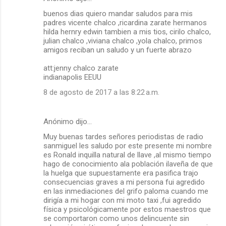
buenos dias quiero mandar saludos para mis
padres vicente chalco ,ricardina zarate hermanos
hilda hernry edwin tambien a mis tios, cirilo chalco,
julian chalco ,viviana chalco ,yola chalco, primos
amigos reciban un saludo y un fuerte abrazo
att:jenny chalco zarate
indianapolis EEUU
8 de agosto de 2017 a las 8:22 a.m.
Anónimo dijo…
Muy buenas tardes señores periodistas de radio
sanmiguel les saludo por este presente mi nombre
es Ronald inquilla natural de llave ,al mismo tiempo
hago de conocimiento ala población ilaveña de que
la huelga que supuestamente era pasifica trajo
consecuencias graves a mi persona fui agredido
en las inmediaciones del grifo paloma cuando me
dirigía a mi hogar con mi moto taxi ,fui agredido
física y psicológicamente por estos maestros que
se comportaron como unos delincuente sin