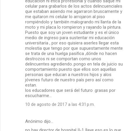
educación ni ética profesional y cuando saque mi
celular para grabarlos de los actos delincuenciales
que estaban asiendo me agarraron bruscamente y
me quitaron mi celular lo arrojaron al piso
rompiéndolo y también malogrando mi llanta de la
moto y mi placa lo rompieron y rayando la pintura.
Puesto que soy un joven estudiante y es el único
medio de ingreso para sustentar mi educación
universitaria , por eso quisiera aserles llegar esta
molestia que tengo por que supuestamente mente
se trata de una huelga pasifica ,dónde no hacen
destrozos ni se comportan como unos
delincuentes agrediendo..pongo en tela de juicio su
comportamiento puesto que ellos son aquellas
personas que educan a nuestros hijos y alos
jóvenes futuro de nuestro país pero así como
estan.
los educadores que será del futuro .grasas por
escucharme...
10 de agosto de 2017 a las 4:31 p.m.
Anónimo dijo…
no hay director de hospital II-1 Ilave eso es lo que