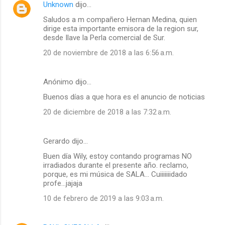
Unknown
dijo…
Saludos a m compañero Hernan Medina, quien
dirige esta importante emisora de la region sur,
desde Ilave la Perla comercial de Sur.
20 de noviembre de 2018 a las 6:56 a.m.
Anónimo dijo…
Buenos días a que hora es el anuncio de noticias
20 de diciembre de 2018 a las 7:32 a.m.
Gerardo dijo…
Buen día Wily, estoy contando programas NO
irradiados durante el presente año. reclamo,
porque, es mi música de SALA... Cuiiiiiiidado
profe...jajaja
10 de febrero de 2019 a las 9:03 a.m.