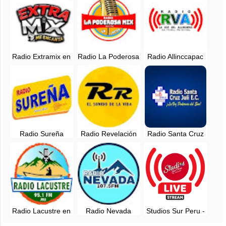
Radio Extramix en
Radio La Poderosa
Radio Allinccapac
vivo - Puno, Perú
Mix en vivo - 101.7
en vivo - 90.5 FM -
FM - Puno, Peru
Macusani, Puno
Radio Sureña
Radio Revelación
Radio Santa Cruz
Puno en vivo -
El Sonido De La
Juli en vivo - 96.1
94.1 FM
Vida
FM Puno, Perú
Radio Lacustre en
Radio Nevada
Studios Sur Peru -
vivo - 95.1 FM -
Carabaya 107.5
Puno - Radio en