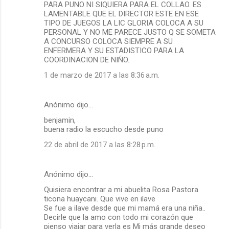
PARA PUNO NI SIQUIERA PARA EL COLLAO. ES
LAMENTABLE QUE EL DIRECTOR ESTE EN ESE
TIPO DE JUEGOS LA LIC GLORIA COLOCA A SU
PERSONAL Y NO ME PARECE JUSTO Q SE SOMETA
A CONCURSO COLOCA SIEMPRE A SU
ENFERMERA Y SU ESTADISTICO PARA LA
COORDINACION DE NIÑO.
1 de marzo de 2017 a las 8:36 a.m.
Anónimo dijo…
benjamin,
buena radio la escucho desde puno
22 de abril de 2017 a las 8:28 p.m.
Anónimo dijo…
Quisiera encontrar a mi abuelita Rosa Pastora
ticona huaycani. Que vive en ilave
Se fue a ilave desde que mi mamá era una niña..
Decirle que la amo con todo mi corazón que
pienso viajar para verla es Mi más grande deseo