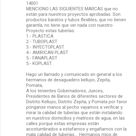
14001
MENCIONO LAS SIGUIENTES MARCAS que no
están para nuestros proyectos aprobadas. Son
productos baratos y tubos flexibles, que no tienen
garantía, no tiene que ver nada con nuestro
Proyecto estas tuberías.
1.- PLASTICA
2.- TUBOPLAST
3.- INYECTOPLAST
4.- AMIRICAN PLAST
5.- FANAPLAST
5.- KOPLAST.
Hago un llamado y comunicado en general a los
hermanos de desaguadero kelluyo, Zepita,
Pomata,
A los tenientes Gobernadores, Jueces,
Presidentes de Barios de diferentes sectores de
Distrito Kelluyo, Distrito Zepita, y Pomata por favor
pónganse manos al pecho vayamos a verificar y
mirar la calidad de tuberías que están instalando
en nuestros domicilios y matrices de agua, en las
calles porque estas empresas están
acostumbrados a estafarnos y engañarnos con la
mala calidad de tuberías…. Hermanos míos de