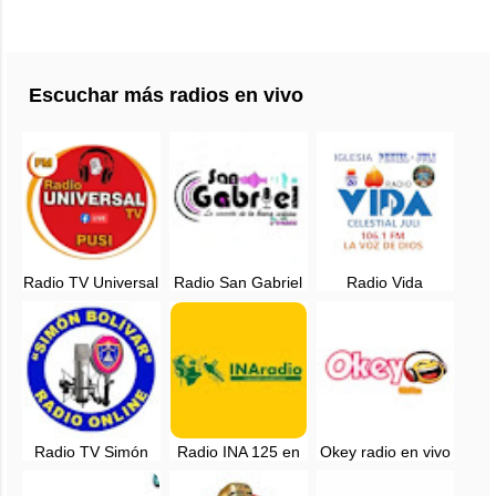
Escuchar más radios en vivo
Radio TV Universal
Radio San Gabriel
Radio Vida
Pusi en vivo -
en vivo - Putina,
Celestial 106.1 FM
Huancane, Puno
Puno
en vivo - Juli, Puno
Radio TV Simón
Radio INA 125 en
Okey radio en vivo
Bolívar en vivo -
vivo - Chupa,
- 98.9 FM -
Lampa, Puno
Azangaro - Puno :
Juliaca, Puno