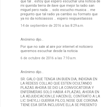
que tal .. estoy que espero escuchar una noticia de
mi querida tierra de ilave que mejor la radio san
miguel pero nada .... solo escucho musica ... me
pregunto que tal radio ya cambio su formato que
ya no da noticiassss ... espero respuestassss
14 de septiembre de 2016 a las 8:29 a.m.
Anónimo dijo…
Por que no sale al aire por internet el noticiero
queremos escuchar desde la noticia
6 de octubre de 2016 a las 7:10 a.m.
Anónimo dijo…
SR. GALO QUE TENGA UN BUEN DIA, INDIGNA EN
LA REDESS COLLAO QUE ESTEN OCULTANDO
PLAZAS AHORA SE DIO LA CONVOCATORIA Y
ENFERMERAS SOLO HABIA 4 PLAZAS, AHORA EN
LA ADJUDICACION LE HACEN EL CONTRATO A LA
LIC SHEYLLI GUERRA PILCO, NOSE QUE CORONA
TIENE ESA SRTA INCLUSIVE ELLA SE PRESENTO