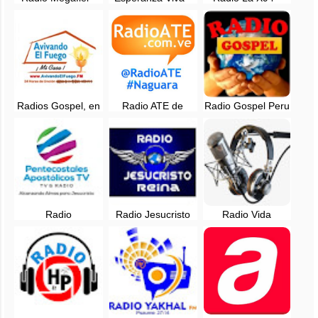
Online - Belize City
En vivo - Calama,
Radio en vivo -
Chile
Cristiana Gospel
Radios Gospel, en
Radio ATE de
Radio Gospel Peru
vivo - Estaciones
Venezuela - Puerto
en vivo - Huanuco,
de radio género
de la Cruz
Perú
Gospel
Radio
Radio Jesucristo
Radio Vida
Pentecostales
Reina - EN VIVO -
Familiar - Online -
Apostolicos tv
Colombia
Cali, Valle del
Online
Cauca