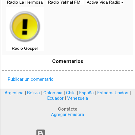
Radio La Hermosa
Radio Yakhal FM,
Activa Vida Radio -
Perú - EN VIVO -
EN VIVO -
Online - Lima,
Bagua
Columbus, OHIO
Perú
Radio Gospel
Comentarios
Publicar un comentario
C
o
Argentina
|
Bolivia
|
Colombia
|
Chile
|
España
|
Estados Unidos
|
Ecuador
|
Venezuela
m
e
Contácto
Agregar Emisora
n
t
a