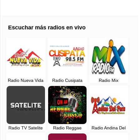
Escuchar más radios en vivo
Radio Nueva Vida
Radio Cusipata
Radio Mix
94.3 FM en vivo -
98.5 fm en vivo -
Urubamba 96.9
Cusco
Quispicanchi,
FM en vivo -
Cusco
Cusco, Perú
Radio TV Satelite
Radio Reggae
Radio Andina Del
en vivo - Cusco,
Cusco en vivo
Peru - Velille -
Perú
Chumbivillcas -