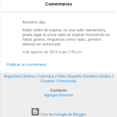
- Quillo
vivo - Ancash
- Lima
Comentarios
Anónimo dijo…
C
Radio redes de espinar, es una radio clandestina,
o
pirata, iligal, la unica radio en espinar incurriendo en
m
faltas graves, verguenza como radio,, primero
deberia ser autorizado
e
4 de agosto de 2013 a las 7:45 a.m.
n
t
Publicar un comentario
a
r
Argentina
|
Bolivia
|
Colombia
|
Chile
|
España
|
Estados Unidos
|
Ecuador
|
Venezuela
i
o
Contácto
Agregar Emisora
s
Con tecnología de Blogger