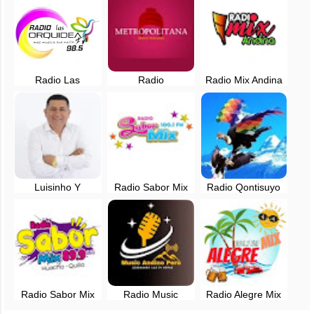
Cusco, Peru
Radio Las
Radio
Radio Mix Andina
Orquideas 98.5
Metropolitana en
en vivo - La
FM en vivo -
vivo - 1040 AM -
Libertad, Perú
Urubamba, Cusco
Lima, Perú
Luisinho Y
Radio Sabor Mix
Radio Qontisuyo
Orquesta Dulzura
100.1 FM en vivo -
en vivo - Perú
Papá
Puno, Perú
Radio Sabor Mix
Radio Music
Radio Alegre Mix
89.9 FM - Huacho
Andino Perú en
en vivo - 106.7 FM