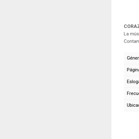
CORA
La músi
Contam
Géner
Págin
Eslog
Frecu
Ubica