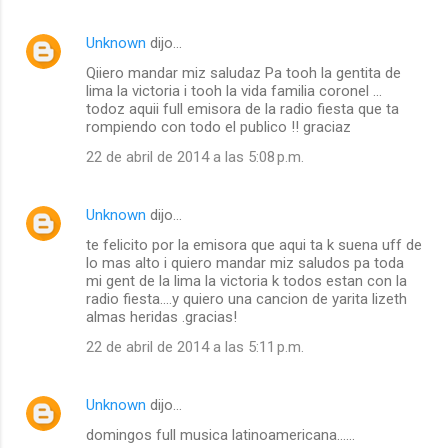
n
Unknown
dijo…
t
Qiiero mandar miz saludaz Pa tooh la gentita de
a
lima la victoria i tooh la vida familia coronel ...
r
todoz aquii full emisora de la radio fiesta que ta
rompiendo con todo el publico !! graciaz
i
22 de abril de 2014 a las 5:08 p.m.
o
s
Unknown
dijo…
te felicito por la emisora que aqui ta k suena uff de
lo mas alto i quiero mandar miz saludos pa toda
mi gent de la lima la victoria k todos estan con la
radio fiesta....y quiero una cancion de yarita lizeth
almas heridas .gracias!
22 de abril de 2014 a las 5:11 p.m.
Unknown
dijo…
domingos full musica latinoamericana......