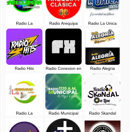
Radio La
Radio Arequipa
Radio La Unica
Arequipeña en vivo
Clasica en vivo
Arequipa en vivo -
- Arequipa, Peru
95.5 FM - Perú
Radio Hits
Radio Conexion en
Radio Alegria
Arequipa en vivo
vivo - 102.9 FM -
Chaparra, Caraveli
Arequipa
- Arequipa, Perú
Radio La
Radio Municipal
Radio Skandal
Hermandad Hayar
1120 AM Al mejor
Arequipa, Perú
- Arequipa, Perú
estilo - Arequipa