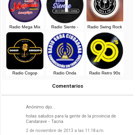
Radio Mega Mix
Radio Siente -
Radio Swing Rock
Bravaza - San
Arequipa, Perú
and Pop - Lima
Camilo, Arequipa
Radio Cogop
Radio Onda
Radio Retro 90s
Arequipa en vivo
Ciudadana en vivo
en vivo - Arequipa,
- Arequipa, Perú
Peru
Comentarios
Anónimo dijo…
C
holas saludos para la gente de la provincia de
o
Candarave - Tacna
m
2 de noviembre de 2013 a las 11:18 a.m.
e