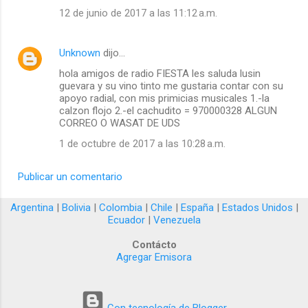
12 de junio de 2017 a las 11:12 a.m.
Unknown
dijo…
hola amigos de radio FIESTA les saluda lusin
guevara y su vino tinto me gustaria contar con su
apoyo radial, con mis primicias musicales 1.-la
calzon flojo 2.-el cachudito = 970000328 ALGUN
CORREO O WASAT DE UDS
1 de octubre de 2017 a las 10:28 a.m.
Publicar un comentario
Argentina
|
Bolivia
|
Colombia
|
Chile
|
España
|
Estados Unidos
|
Ecuador
|
Venezuela
Contácto
Agregar Emisora