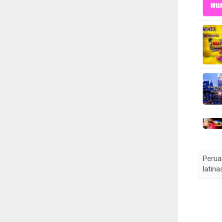
Perua
latin