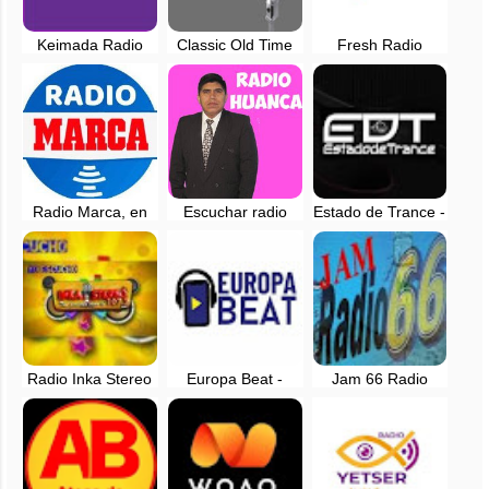
Keimada Radio
Classic Old Time
Fresh Radio
Sound - EN VIVO -
Radio - Segovia,
Online
Galicia, España
Spain
Radio Marca, en
Escuchar radio
Estado de Trance -
directo - Madrid,
Huanca de Madrid,
Música Electronica
España
España
- España
Radio Inka Stereo
Europa Beat -
Jam 66 Radio
en vivo - Madrid,
Radio Online
España