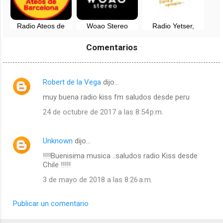
Radio Ateos de
Woao Stereo
Radio Yetser,
Barcelona en vivo -
Radio en vivo -
visión y expansión
España
Barcelona, España
en vivo - España
Comentarios
Robert de la Vega
dijo…
C
muy buena radio kiss fm saludos desde peru
o
m
24 de octubre de 2017 a las 8:54 p.m.
e
n
Unknown
dijo…
t
!!!!Buenisima musica ..saludos radio Kiss desde
Chile !!!!!
a
3 de mayo de 2018 a las 8:26 a.m.
r
i
Publicar un comentario
o