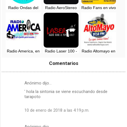
Radio Ondas del
Radio AeroStereo
Radio Fans en vivo
Rio Mayo, EN
en vivo - Uchiza,
- Picota, San
VIVO - La Nueva
San Martin
Martin - 95.5 FM
Cajamarca
Radio America, en
Radio Laser 100 -
Radio Altomayo en
vivo - 107.1 FM -
100.7 FM -
vivo - 97.8 FM -
Uchiza, San Martin
Tarapoto, en vivo
Nueva Cajamarca
Comentarios
Anónimo dijo…
C
' hola la sintonia se viene escuchando desde
o
tarapoto
m
e
10 de enero de 2018 a las 4:19 p.m.
n
t
Anónimo dijo…