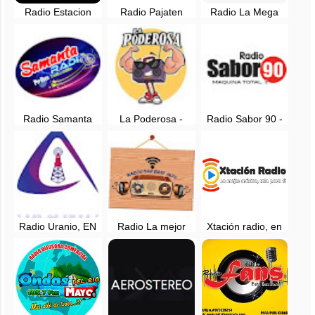
Radio Estacion
Radio Pajaten
Radio La Mega
Chazuta en vivo -
102.9 FM en vivo -
94.9 FM en vivo -
San Martin
Juanjui, San Martin
San José De Sisa,
San Martin
Radio Samanta
La Poderosa -
Radio Sabor 90 -
Tarapoto en vivo
Alberto Leveau,
Tocache, San
San Martín
Martin
Radio Uranio, EN
Radio La mejor
Xtación radio, en
VIVO - Rioja, San
mezcla, EN VIVO -
vivo - Tarapoto,
Martin
Moyobamba
San Martin