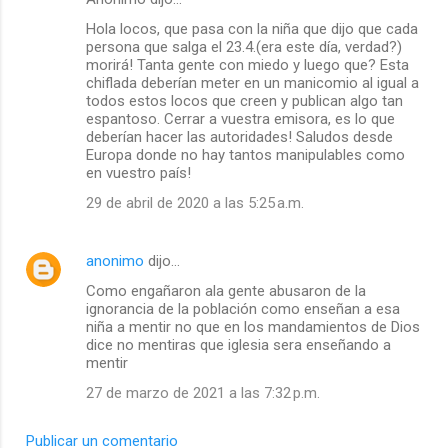
a
Hola locos, que pasa con la niña que dijo que cada
r
persona que salga el 23.4.(era este día, verdad?)
morirá! Tanta gente con miedo y luego que? Esta
i
chiflada deberían meter en un manicomio al igual a
o
todos estos locos que creen y publican algo tan
espantoso. Cerrar a vuestra emisora, es lo que
s
deberían hacer las autoridades! Saludos desde
Europa donde no hay tantos manipulables como
en vuestro país!
29 de abril de 2020 a las 5:25 a.m.
anonimo
dijo…
Como engañaron ala gente abusaron de la
ignorancia de la población como enseñan a esa
niña a mentir no que en los mandamientos de Dios
dice no mentiras que iglesia sera enseñando a
mentir
27 de marzo de 2021 a las 7:32 p.m.
Publicar un comentario