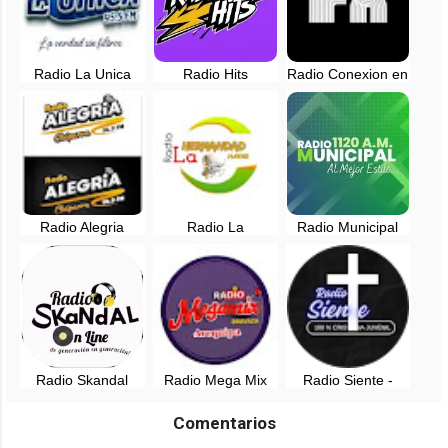
Radio La Unica
Radio Hits
Radio Conexion en
Arequipa en vivo -
Arequipa en vivo
vivo - 102.9 FM -
95.5 FM - Perú
Arequipa
Radio Alegria
Radio La
Radio Municipal
Chaparra, Caraveli
Hermandad Hayar
1120 AM Al mejor
- Arequipa, Perú
- Arequipa, Perú
estilo - Arequipa
Radio Skandal
Radio Mega Mix
Radio Siente -
Arequipa, Perú
Bravaza - San
Arequipa, Perú
Camilo, Arequipa
Comentarios