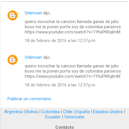
Unknown
dijo…
C
quiero escuchar la cancion llamada ganas de julio
o
boss me la ponen porfa soy de colombia parseros
m
https://www.youtube.com/watch?v=1YhxPKKqlmM
e
18 de febrero de 2016 a las 12:57 p.m.
n
t
Unknown
dijo…
a
quiero escuchar la cancion llamada ganas de julio
r
boss me la ponen porfa soy de colombia parseros
https://www.youtube.com/watch?v=1YhxPKKqlmM
i
18 de febrero de 2016 a las 12:57 p.m.
o
s
Publicar un comentario
Argentina
|
Bolivia
|
Colombia
|
Chile
|
España
|
Estados Unidos
|
Ecuador
|
Venezuela
Contácto