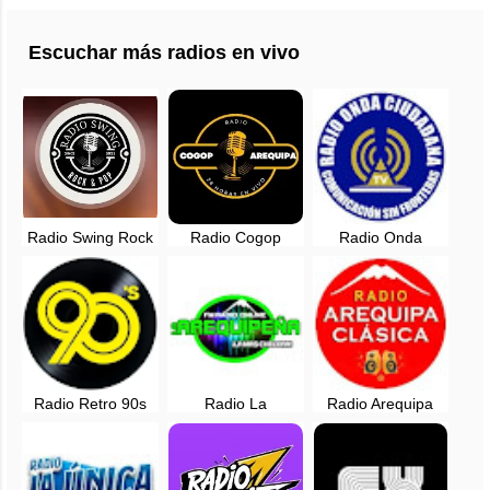
Escuchar más radios en vivo
Radio Swing Rock
Radio Cogop
Radio Onda
and Pop - Lima
Arequipa en vivo
Ciudadana en vivo
- Arequipa, Perú
Radio Retro 90s
Radio La
Radio Arequipa
en vivo - Arequipa,
Arequipeña en vivo
Clasica en vivo
Peru
- Arequipa, Peru