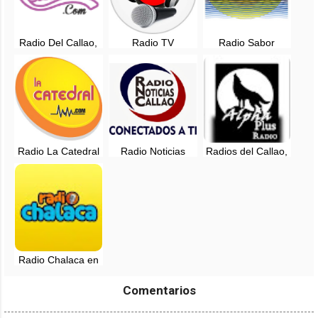
Radio Del Callao,
Radio TV
Radio Sabor
en vivo - Mas
Emanuel, en vivo -
Callao, en vivo -
Salsa - Lima
Ventanilla, Callao -
Lima, Perú
Lima
Radio La Catedral
Radio Noticias
Radios del Callao,
Latin Music
Callao
Perú, en vivo
Radio Chalaca en
vivo - 91.5 FM -
Callao, Lima
Comentarios