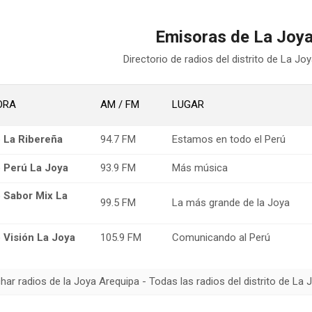
Emisoras de La Joya
Directorio de radios del distrito de La Joy
ORA
AM / FM
LUGAR
 La Ribereña
94.7 FM
Estamos en todo el Perú
 Perú La Joya
93.9 FM
Más música
 Sabor Mix La
99.5 FM
La más grande de la Joya
 Visión La Joya
105.9 FM
Comunicando al Perú
ar radios de la Joya Arequipa - Todas las radios del distrito de La J