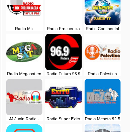
Radio Mix
Radio Frecuencia
Radio Continental
Purhuaracra EN
G - 105.1 FM en
106.9 Fm -
VIVO - 101.5 FM -
vivo - Junin
Pangoa, Satipo -
Tarma
Junin
Radio Megasat en
Radio Futura 96.9
Radio Palestina
vivo - Satipo, junin
FM en vivo -
102.9 FM -
Satipo, Junin
Pichanaki, Junin -
EN VIVO
JJ Junin Radio -
Radio Super Exito
Radio Meseta 92.5
EN VIVO
102.5 FM - Satipo,
FM Junin en vivo
Junin