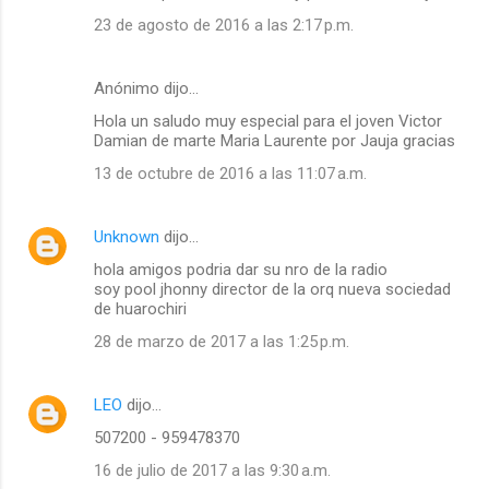
i
23 de agosto de 2016 a las 2:17 p.m.
o
s
Anónimo dijo…
Hola un saludo muy especial para el joven Victor
Damian de marte Maria Laurente por Jauja gracias
13 de octubre de 2016 a las 11:07 a.m.
Unknown
dijo…
hola amigos podria dar su nro de la radio
soy pool jhonny director de la orq nueva sociedad
de huarochiri
28 de marzo de 2017 a las 1:25 p.m.
LEO
dijo…
507200 - 959478370
16 de julio de 2017 a las 9:30 a.m.