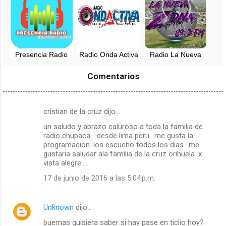
Presencia Radio
Radio Onda Activa
Radio La Nueva
en vivo - Pangoa,
en vivo -
Zona de
Satipo, Junin
Huasahuasi -
Carhuamayo - EN
Comentarios
Tarma
VIVO - 89.3 FM
cristian de la cruz dijo…
C
un saludo y abrazo caluroso a toda la familia de
o
radio chupaca... desde lima peru ..me gusta la
m
programacion .los escucho todos los dias ..me
gustaria saludar ala familia de la cruz orihuela .x
e
vista alegre....
n
17 de junio de 2016 a las 5:04 p.m.
t
a
Unknown
dijo…
r
buemas quisiera saber si hay pase en ticlio hoy?