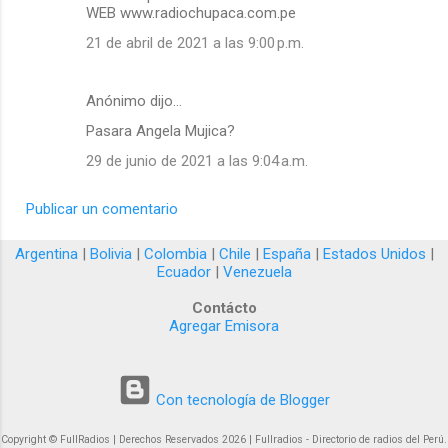
WEB www.radiochupaca.com.pe
21 de abril de 2021 a las 9:00 p.m.
Anónimo dijo…
Pasara Angela Mujica?
29 de junio de 2021 a las 9:04 a.m.
Publicar un comentario
Argentina
|
Bolivia
|
Colombia
|
Chile
|
España
|
Estados Unidos
|
Ecuador
|
Venezuela
Contácto
Agregar Emisora
Con tecnología de Blogger
Copyright © FullRadios | Derechos Reservados 2026 | Fullradios - Directorio de radios del Perú.