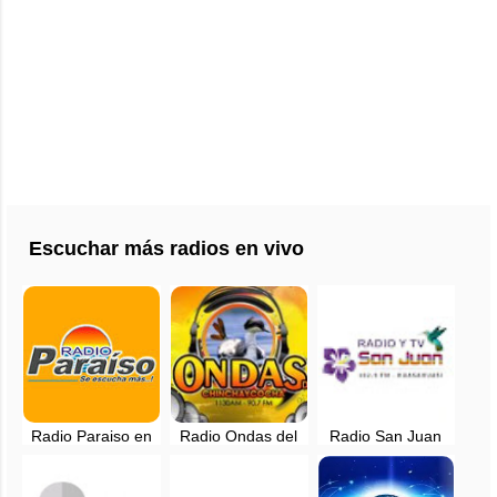
Escuchar más radios en vivo
Radio Paraiso en
Radio Ondas del
Radio San Juan
vivo - Pichanaki,
Chinchaycocha -
Bautista de Tarma
Chanchamayo -
EN VIVO
en vivo -
102.1 FM
Huasahuasi