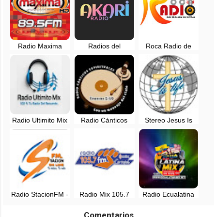
Radio Maxima
Radios del
Roca Radio de
89.5 FM - Ibarra,
Ecuador, en vivo -
Ecuador, en vivo
Ecuador, en vivo
Quito, Ecuador
Radio Ultimito Mix
Radio Cánticos
Stereo Jesus Is
en vivo - Manabi,
Espirituales en vivo
Life - Quito,
Ecuador
Ecuador
Radio StacionFM -
Radio Mix 105.7
Radio Ecualatina
Pichincha, Ecuador
FM - EN VIVO -
Mix, EN VIVO -
Loja, Ecuador
Cañar
Comentarios