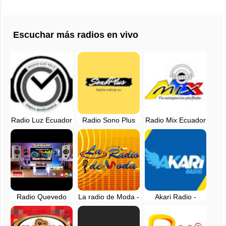
Escuchar más radios en vivo
Radio Luz Ecuador
Radio Sono Plus
Radio Mix Ecuador
101.2 FM - EN
Live, EN VIVO -
- EN VIVO
VIVO
Riobamba,
Chimborazo
Radio Quevedo
La radio de Moda -
Akari Radio -
City Mix, EN VIVO
Cuenca, Ecuador -
Online - Guayaquil,
- Quevedo, Los
en vivo
Ecuador, en vivo
Rios