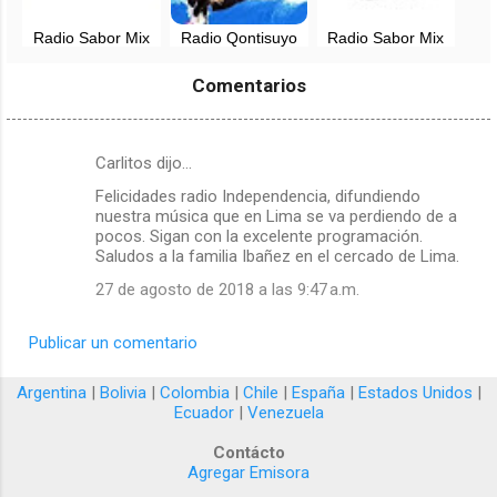
Radio Sabor Mix
Radio Qontisuyo
Radio Sabor Mix
100.1 FM en vivo -
en vivo - Perú
89.9 FM - Huacho
Puno, Perú
- Quillo
Comentarios
Carlitos dijo…
C
Felicidades radio Independencia, difundiendo
o
nuestra música que en Lima se va perdiendo de a
m
pocos. Sigan con la excelente programación.
Saludos a la familia Ibañez en el cercado de Lima.
e
27 de agosto de 2018 a las 9:47 a.m.
n
t
Publicar un comentario
a
r
Argentina
|
Bolivia
|
Colombia
|
Chile
|
España
|
Estados Unidos
|
Ecuador
|
Venezuela
i
o
Contácto
Agregar Emisora
s