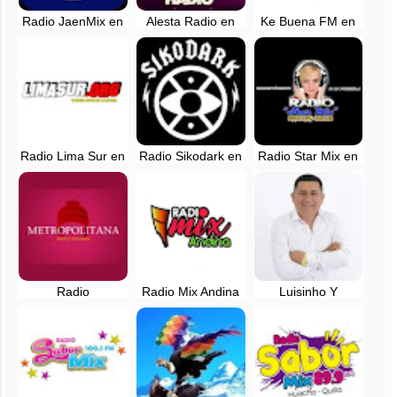
Radio JaenMix en
Alesta Radio en
Ke Buena FM en
vivo
vivo - Manchay,
vivo - Lima
Lima
Radio Lima Sur en
Radio Sikodark en
Radio Star Mix en
vivo - Peru
vivo - Lima, Perú
vivo - Manchay,
Lima
Radio
Radio Mix Andina
Luisinho Y
Metropolitana en
en vivo - La
Orquesta Dulzura
vivo - 1040 AM -
Libertad, Perú
Papá
Lima, Perú