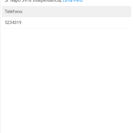
Jr. Napo 3916 Independencia,
Lima Perú
Teléfono:
5234319