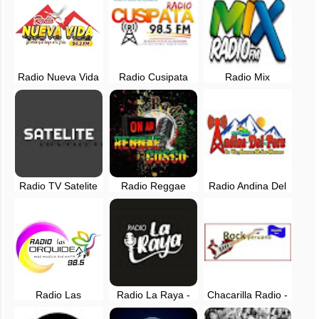
vivo
Radio Nueva Vida
Radio Cusipata
Radio Mix
94.3 FM en vivo -
98.5 fm en vivo -
Urubamba 96.9
Cusco
Quispicanchi,
FM en vivo -
Cusco
Cusco, Perú
Radio TV Satelite
Radio Reggae
Radio Andina Del
en vivo - Cusco,
Cusco en vivo
Peru - Velille -
Perú
Chumbivillcas -
Cusco, Peru
Radio Las
Radio La Raya -
Chacarilla Radio -
Orquideas 98.5
Sullana
Nuevo Chimbote,
FM en vivo -
Ancash