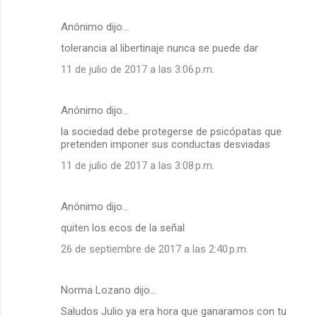
i
Anónimo dijo…
o
s
tolerancia al libertinaje nunca se puede dar
11 de julio de 2017 a las 3:06 p.m.
Anónimo dijo…
la sociedad debe protegerse de psicópatas que
pretenden imponer sus conductas desviadas
11 de julio de 2017 a las 3:08 p.m.
Anónimo dijo…
quiten los ecos de la señal
26 de septiembre de 2017 a las 2:40 p.m.
Norma Lozano dijo…
Saludos Julio ya era hora que ganaramos con tu