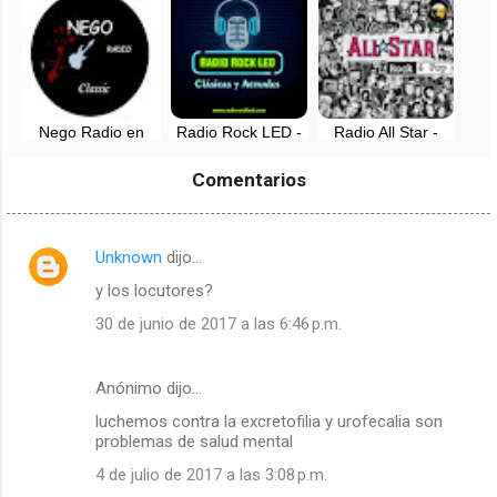
Urubamba, Cusco
Nego Radio en
Radio Rock LED -
Radio All Star -
vivo - Chimbote,
EN VIVO
Rock and Pop -
Perú
Lima, Perú
Comentarios
Unknown
dijo…
C
y los locutores?
o
m
30 de junio de 2017 a las 6:46 p.m.
e
n
Anónimo dijo…
t
luchemos contra la excretofilia y urofecalia son
problemas de salud mental
a
4 de julio de 2017 a las 3:08 p.m.
r