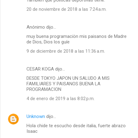
También qué políticas deportivas tiene.
20 de noviembre de 2018 a las 7:24 a.m.
Anónimo dijo…
muy buena programaciön mis paisanos de Madre
de Dios, Dios los guíe
9 de diciembre de 2018 a las 11:36 a.m.
CESAR KOGA dijo…
DESDE TOKYO JAPON UN SALUDO A MIS
FAMILIARES Y PAISANOS BUENA LA
PROGRAMACION
4 de enero de 2019 a las 8:02 p.m.
Unknown
dijo…
Hola chide te escucho desde italia, fuerte abrazo
Isaac