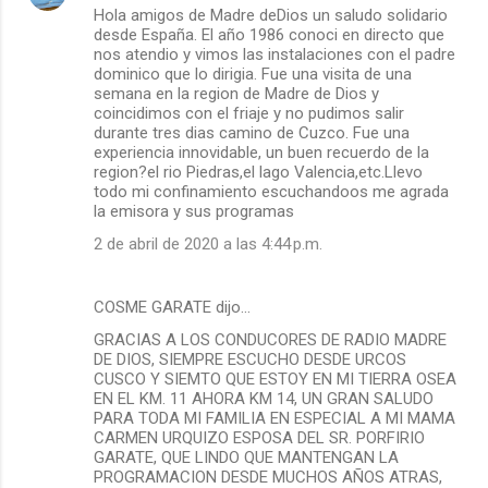
Hola amigos de Madre deDios un saludo solidario
desde España. El año 1986 conoci en directo que
nos atendio y vimos las instalaciones con el padre
dominico que lo dirigia. Fue una visita de una
semana en la region de Madre de Dios y
coincidimos con el friaje y no pudimos salir
durante tres dias camino de Cuzco. Fue una
experiencia innovidable, un buen recuerdo de la
region?el rio Piedras,el lago Valencia,etc.Llevo
todo mi confinamiento escuchandoos me agrada
la emisora y sus programas
2 de abril de 2020 a las 4:44 p.m.
COSME GARATE dijo…
GRACIAS A LOS CONDUCORES DE RADIO MADRE
DE DIOS, SIEMPRE ESCUCHO DESDE URCOS
CUSCO Y SIEMTO QUE ESTOY EN MI TIERRA OSEA
EN EL KM. 11 AHORA KM 14, UN GRAN SALUDO
PARA TODA MI FAMILIA EN ESPECIAL A MI MAMA
CARMEN URQUIZO ESPOSA DEL SR. PORFIRIO
GARATE, QUE LINDO QUE MANTENGAN LA
PROGRAMACION DESDE MUCHOS AÑOS ATRAS,