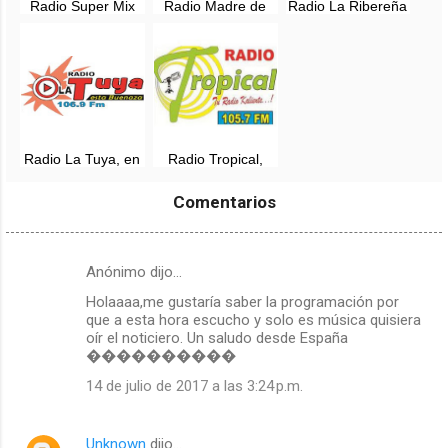
Radio Super Mix
Radio Madre de
Radio La Ribereña
en vivo - Puerto
Dios, en vivo - 92.5
Puerto Maldonado,
Maldonado, Madre
FM - Puerto
en vivo
de Dios
Maldonado
Radio La Tuya, en
Radio Tropical,
vivo - 106.9 FM -
Puerto Maldonado,
Puerto Maldonado
en vivo - 105.7 FM
Comentarios
Anónimo dijo…
C
Holaaaa,me gustaría saber la programación por
o
que a esta hora escucho y solo es música quisiera
m
oír el noticiero. Un saludo desde España
����������
e
14 de julio de 2017 a las 3:24 p.m.
n
t
a
Unknown
dijo…