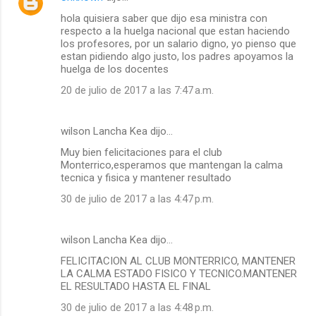
r
hola quisiera saber que dijo esa ministra con
respecto a la huelga nacional que estan haciendo
i
los profesores, por un salario digno, yo pienso que
o
estan pidiendo algo justo, los padres apoyamos la
huelga de los docentes
s
20 de julio de 2017 a las 7:47 a.m.
wilson Lancha Kea dijo…
Muy bien felicitaciones para el club
Monterrico,esperamos que mantengan la calma
tecnica y fisica y mantener resultado
30 de julio de 2017 a las 4:47 p.m.
wilson Lancha Kea dijo…
FELICITACION AL CLUB MONTERRICO, MANTENER
LA CALMA ESTADO FISICO Y TECNICO.MANTENER
EL RESULTADO HASTA EL FINAL
30 de julio de 2017 a las 4:48 p.m.