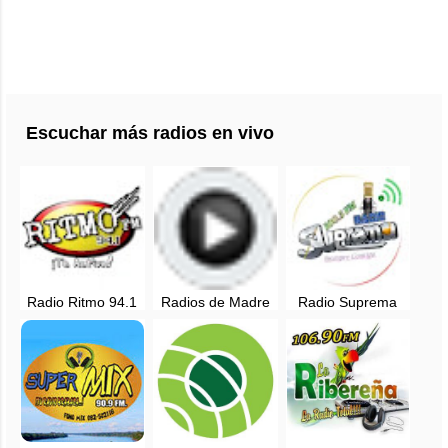
Escuchar más radios en vivo
Radio Ritmo 94.1
Radios de Madre
Radio Suprema
FM - Puerto
de Dios, Perú
100.5 FM en vivo -
Maldonado, en
Inambari, Madre
vivo
de Dios