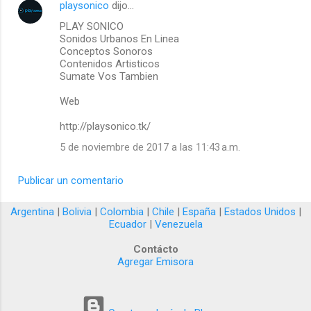
playsonico
dijo…
C
PLAY SONICO
o
Sonidos Urbanos En Linea
m
Conceptos Sonoros
Contenidos Artisticos
e
Sumate Vos Tambien
n
Web
t
a
http://playsonico.tk/
r
5 de noviembre de 2017 a las 11:43 a.m.
i
Publicar un comentario
o
s
Argentina
|
Bolivia
|
Colombia
|
Chile
|
España
|
Estados Unidos
|
Ecuador
|
Venezuela
Contácto
Agregar Emisora