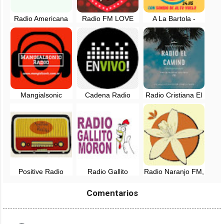
Radio Americana
Radio FM LOVE
A La Bartola -
Argentina - FM
Corrientes 95.5
Reggae Radio -
95.7 MHZ
EN VIVO
Mangialsonic
Cadena Radio
Radio Cristiana El
Radio Online
Lider Morillo - EN
Camino -
VIVO - Argentina
Berrotaran
Positive Radio
Radio Gallito
Radio Naranjo FM,
Reggae - EN VIVO
Moron, EN VIVO
EN VIVO -
Cordoba,
Comentarios
Argentina