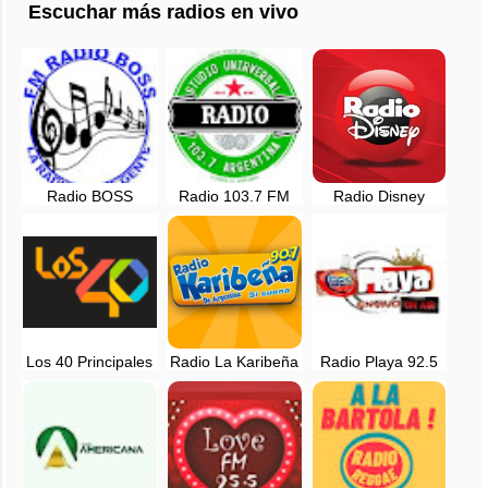
Escuchar más radios en vivo
Radio BOSS
Radio 103.7 FM
Radio Disney
Online - Belen,
Studio Universal
Argentina en vivo
Argentina
Online
Los 40 Principales
Radio La Karibeña
Radio Playa 92.5
Argentina, en vivo
Argentina - 90.7
FM en vivo -
- 105.5 FM -
FM - en vivo
Miramar, Buenos
Buenos Aires
Aires