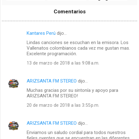
FM en vivo -
vivo -
89.4 fm en vivo -
Santander,
Bucaramanga,
Colombia
Comentarios
Colombia
Colombia
Kantares Perú
dijo…
C
Lindas canciones se escuchan en la emisora. Los
o
Vallenatos colombianos cada vez me gustan mas.
m
Excelente programación.
e
13 de marzo de 2018 a las 9:08 a.m.
n
t
ARIZSANTA FM STEREO
dijo…
a
Muchas gracias por su sintonía y apoyo para
r
ARIZSANTA FM STEREO!
i
20 de marzo de 2018 a las 3:55 p.m.
o
s
ARIZSANTA FM STEREO
dijo…
Enviamos un saludo cordial para todos nuestros
fieles oyentes que se encuentran en las diferentes