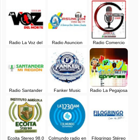
Deporte en vivo -
Santander,
Santander,
Colombia
Colombia
colombia
Radio La Voz del
Radio Asuncion
Radio Comercio
Norte en vivo -
88.2 FM en vivo -
Digital en vivo -
Santander,
Santander,
Santander,
Colombia
Colombia
Colombia
Radio Santander
Fanker Music
Radio La Pegajosa
Mi Region en vivo -
Radio en vivo -
Stereo 88.2 FM -
Colombia
Cali, Colombia
Colombia
Ecoita Stereo 98.0
Colmundo radio en
Filogringo Stéreo