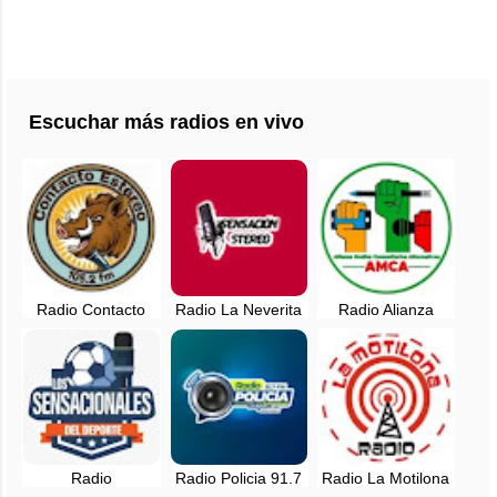
Escuchar más radios en vivo
Radio Contacto
Radio La Neverita
Radio Alianza
Stéreo 105.2 FM
91.7 FM en vivo -
Informativa en vivo
en vivo -
Santander,
- Santander,
Santander,
Colombia
Colombia
Colombia
Radio
Radio Policia 91.7
Radio La Motilona
Sensacionales del
FM en vivo -
en vivo -