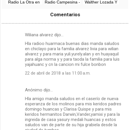
Radio La Otra en
Radio Campesina -
Walther Lozada Y
vivo -
Huancabamba en
Orquesta - Radio
Tambogrande,
vivo
en vivo
Comentarios
Piura
Wiliana alvarez dijo…
C
Hla radioo huarmaca buenas dias manda saludos
o
en chiclayo para la familia alvarez livia para wilian
m
alvarez y para maria yuli.yurely.alan y en huayaquil
para alga norma y y para taoda la familia para luis
e
yajahuanc y cn la cancion mi fulce bonbon
n
22 de abril de 2018 a las 11:00 a.m.
t
a
Anónimo dijo…
r
Hla amigo manda saludos en el caserío de nueva
i
esperanza de los molinos para mis keridos padres
o
domingo huancas y Clarisa Quispe y para mis
keridos hermanitos Darwin,Vander,yamixi y para la
s
ingreida de casa yasury medali huancas y estos
saludos van de parte de su hija grabiela desde la
ciudad de tumbes