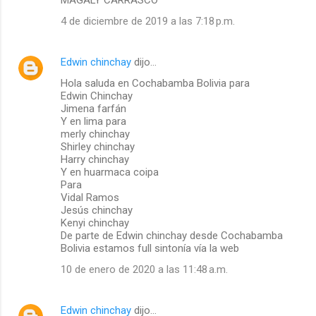
4 de diciembre de 2019 a las 7:18 p.m.
Edwin chinchay
dijo…
Hola saluda en Cochabamba Bolivia para
Edwin Chinchay
Jimena farfán
Y en lima para
merly chinchay
Shirley chinchay
Harry chinchay
Y en huarmaca coipa
Para
Vidal Ramos
Jesús chinchay
Kenyi chinchay
De parte de Edwin chinchay desde Cochabamba
Bolivia estamos full sintonía vía la web
10 de enero de 2020 a las 11:48 a.m.
Edwin chinchay
dijo…