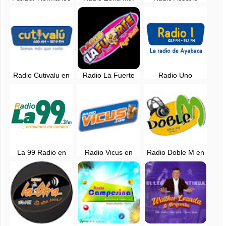
Panta Bure - Radio
Piura en vivo
Piura en vivo
en vivo
Radio Cutivalu en
Radio La Fuerte
Radio Uno
vivo - 630 AM -
Tambogrande en
Ayabaca en vivo -
107.9 FM - Piura
vivo
Ayabaca, Piura
La 99 Radio en
Radio Vicus en
Radio Doble M en
vivo - Piura
vivo - Chulucanas -
vivo - 101.5 FM -
Piura, Perú
Piura, Perú