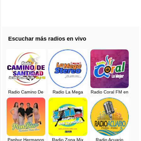
Escuchar más radios en vivo
Radio Camino De
Radio La Mega
Radio Coral FM en
Santidad en vivo -
Stereo 98.9 FM
vivo - Sechura -
Piura, Perú
Canchaque en vivo
Talara - Mancora
Panbur Hermanos
Radio Zona Mix
Radio Acuario