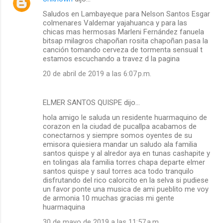
Saludos en Lambayeque para Nelson Santos Esgar
colmenares Valdemar yajahuanca y para las
chicas mas hermosas Marleni Fernández fanuela
bitsap milagros chapoñan rosita chapoñan pasa la
canción tomando cerveza de tormenta sensual t
estamos escuchando a travez d la pagina
20 de abril de 2019 a las 6:07 p.m.
ELMER SANTOS QUISPE dijo…
hola amigo le saluda un residente huarmaquino de
corazon en la ciudad de pucallpa acabamos de
conectarnos y siempre somos oyentes de su
emisora quiesiera mandar un saludo ala familia
santos quispe y al alredor aya en tunas cashapite y
en tolingas ala familia torres chapa departe elmer
santos quispe y saul torres aca todo tranquilo
disfrutando del rico calorcito en la selva si pudiese
un favor ponte una musica de ami pueblito me voy
de armonia 10 muchas gracias mi gente
huarmaquina
30 de mayo de 2019 a las 11:57 a.m.