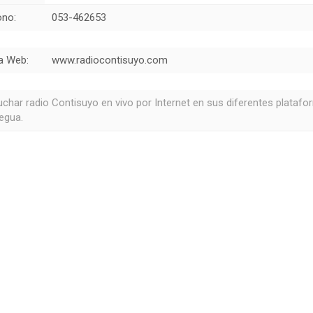
ono:
053-462653
a Web:
www.radiocontisuyo.com
uchar radio Contisuyo en vivo por Internet en sus diferentes plataf
egua.