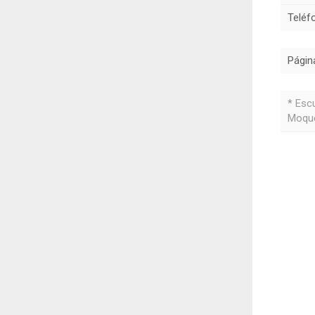
Teléf
Págin
* Esc
Moqu