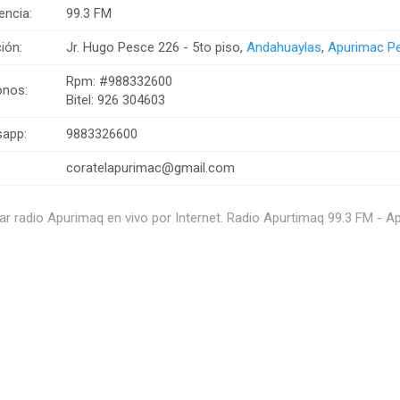
encia:
99.3 FM
ión:
Jr. Hugo Pesce 226 - 5to piso,
Andahuaylas
,
Apurimac P
Rpm: #988332600
onos:
Bitel: 926 304603
app:
9883326600
coratelapurimac@gmail.com
r radio Apurimaq en vivo por Internet. Radio Apurtimaq 99.3 FM - A