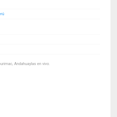
erú
purimac, Andahuaylas en vivo.