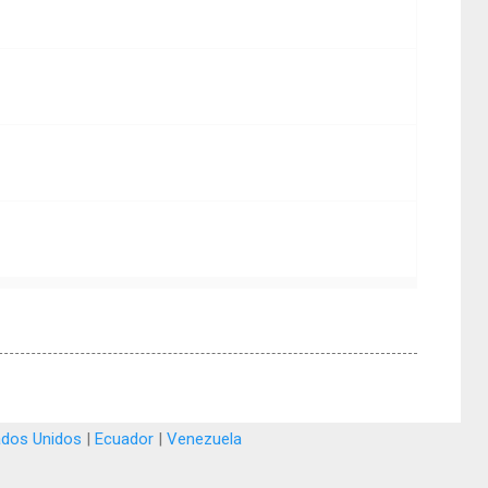
ados Unidos
|
Ecuador
|
Venezuela