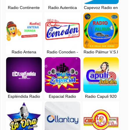
Radio Continente
Radio Autentica
Capevoz Radio en
Quillupampa -
FM - EN VIVO - La
vivo - Otuzco, La
Perú - EN VIVO
Libertad
Libertad
Radio Antena
Radio Conoden -
Radio Pálmur V.S.I
Dorada en vivo -
Cascas, Gran
- Villa San Isidro-
Quillupampa, La
Chimu - La
Pacasmayo - Perú
Libertad
Libertad
Espléndida Radio
Espacial Radio
Radio Capuli 920
en vivo - Trujillo,
104.1 FM en vivo -
AM en vivo -
La Libertad
Huamachuco, La
Julcan, La Libertad
Libertad