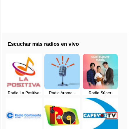
Escuchar más radios en vivo
Radio La Positiva
Radio Aroma -
Radio Súper
en vivo -
Quillupampa, La
Sensación - EN
Carabamba, La
Libertad, Perú
VIVO - Santiago de
Libertad
Chuco