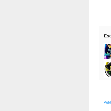
Esc
Publ
C