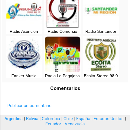
Colombia
colombia
Colombia
Radio Asuncion
Radio Comercio
Radio Santander
88.2 FM en vivo -
Digital en vivo -
Mi Region en vivo -
Santander,
Santander,
Colombia
Colombia
Colombia
Fanker Music
Radio La Pegajosa
Ecoita Stereo 98.0
Radio en vivo -
Stereo 88.2 FM -
FM en vivo -
Cali, Colombia
Colombia
Santander,
Comentarios
Colombia
Publicar un comentario
C
o
Argentina
|
Bolivia
|
Colombia
|
Chile
|
España
|
Estados Unidos
|
Ecuador
|
Venezuela
m