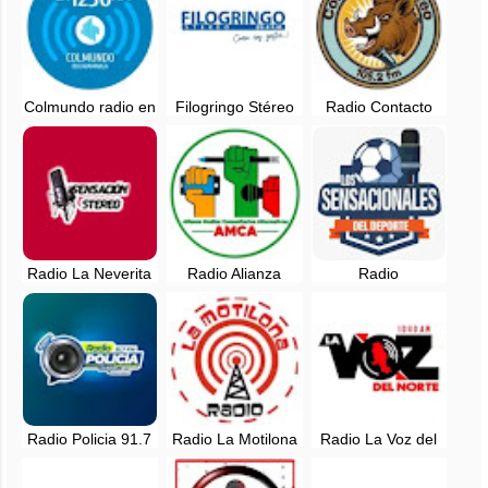
Colmundo radio en
Filogringo Stéreo
Radio Contacto
vivo -
89.4 fm en vivo -
Stéreo 105.2 FM
Bucaramanga,
Colombia
en vivo -
Colombia
Santander,
Colombia
Radio La Neverita
Radio Alianza
Radio
91.7 FM en vivo -
Informativa en vivo
Sensacionales del
Santander,
- Santander,
Deporte en vivo -
Colombia
Colombia
Colombia
Radio Policia 91.7
Radio La Motilona
Radio La Voz del
FM en vivo -
en vivo -
Norte en vivo -
Santander,
Santander,
Santander,