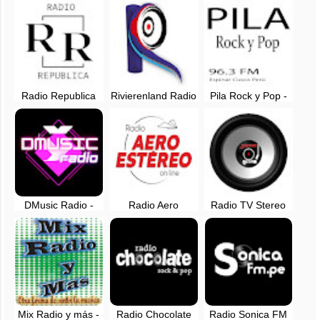
vivo - Lima, Perú
Radio Republica
Rivierenland Radio
Pila Rock y Pop -
Internacional en
- LIVE - Online
EN VIVO
vivo - Managua,
Nicaragua
DMusic Radio -
Radio Aero
Radio TV Stereo
Viena, Austria -
Estereo en vivo -
Retro - EN VIVO
Online
94.3 FM - Arequipa
Mix Radio y más -
Radio Chocolate
Radio Sonica FM