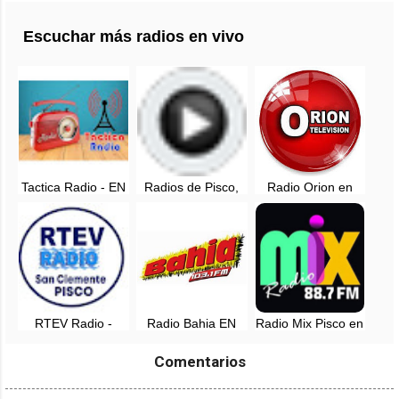
Escuchar más radios en vivo
Tactica Radio - EN
Radios de Pisco,
Radio Orion en
VIVO - Pisco
Perú - en vivo
vivo - 100.3 FM -
Pisco, Ica
RTEV Radio -
Radio Bahia EN
Radio Mix Pisco en
104.5 FM - Pisco,
VIVO - 103.1 FM -
vivo - 88.7 FM -
en vivo
Pisco, Ica
Pisco, Ica
Comentarios