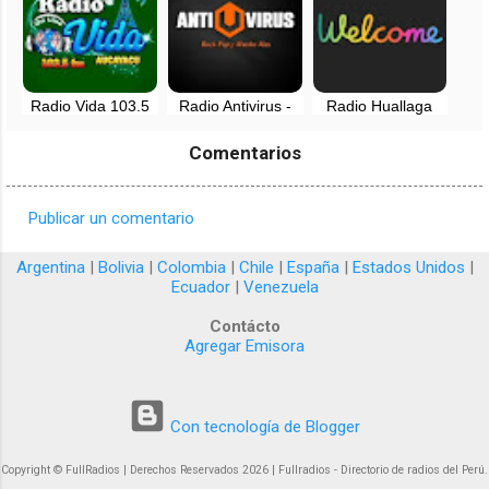
Radio Vida 103.5
Radio Antivirus -
Radio Huallaga
FM Aucayacu -
Huanuco, Perú
Online - Huanuco
Huanuco - Perú
Comentarios
Publicar un comentario
C
o
Argentina
|
Bolivia
|
Colombia
|
Chile
|
España
|
Estados Unidos
|
Ecuador
|
Venezuela
m
e
Contácto
Agregar Emisora
n
t
a
Con tecnología de Blogger
r
Copyright © FullRadios | Derechos Reservados 2026 | Fullradios - Directorio de radios del Perú.
i