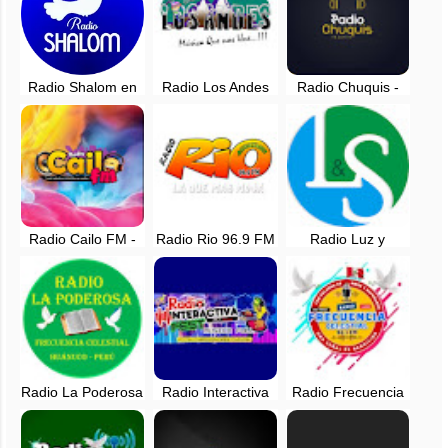
Radio Shalom en
Radio Los Andes
Radio Chuquis -
vivo - Huanuco,
Huacrachuco -
Huanuco, Perú -
Perú
Marañon, Huanuco
en vivo
Radio Cailo FM -
Radio Rio 96.9 FM
Radio Luz y
EN VIVO -
- Aucayacu,
Sonido - 105.7 FM
Chuquis, Dos de
Huanuco - EN
- Huanuco - EN
Mayo - Huanuco
VIVO
VIVO
Radio La Poderosa
Radio Interactiva
Radio Frecuencia
99.7 FM - San
Fest en vivo -
Celestial en vivo -
Pablo de Pillao,
Huanuco, Perú
San Pablo - Pillao -
Huanuco
Huánuco - Perú