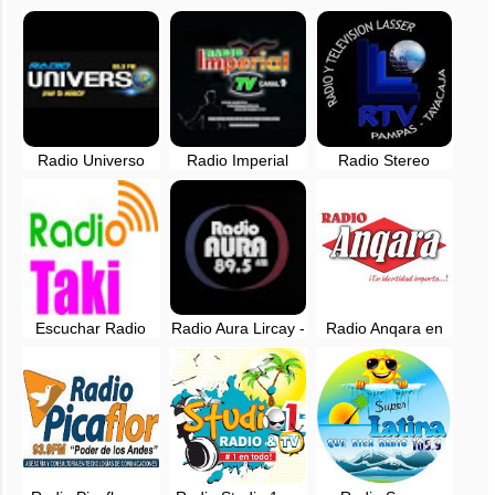
Radio Universo
Radio Imperial
Radio Stereo
88.3 FM, EN VIVO
Huancavelica en
Laser en vivo -
- Huancavelica
vivo - 95.9 FM
97.7 FM -
Tayacaja,
Huancavelica
Escuchar Radio
Radio Aura Lircay -
Radio Anqara en
Taki Perú en vivo
89.5 FM - Lircay,
vivo - Lircay -
en vivo
Huancavelica -
95.1 FM