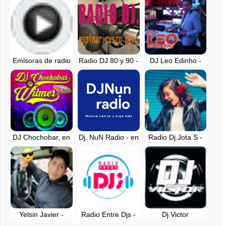
Emisoras de radio
Radio DJ 80 y 90 -
DJ Leo Edinho -
de DJ
Espinar, Cusco
Trujillo, Perú - EN
VIVO
DJ Chochobar, en
Dj. NuN Radio - en
Radio Dj.Jota.S -
vivo -
vivo - Panama
Luya, Amazonas
Camporredondo,
Amazonas
Yelsin Javier -
Radio Entre Djs -
Dj Victor
Radio en vivo
Online - Santiago
Zambrano