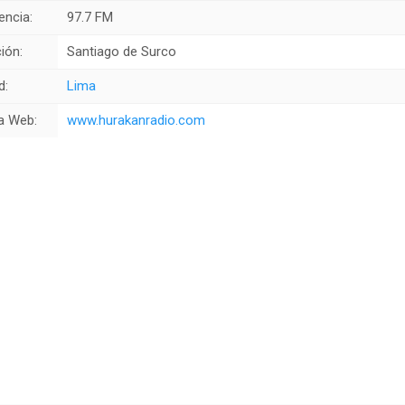
encia:
97.7 FM
ión:
Santiago de Surco
d:
Lima
a Web:
www.hurakanradio.com