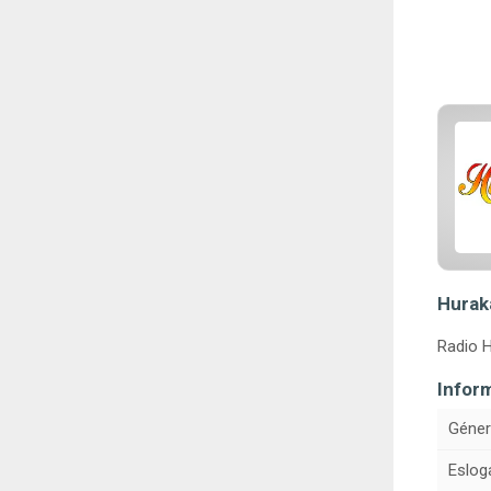
Huraka
Radio H
Infor
Géner
Eslog