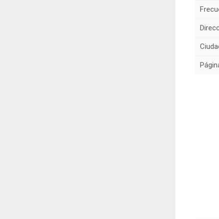
Frecu
Direcc
Ciuda
Págin