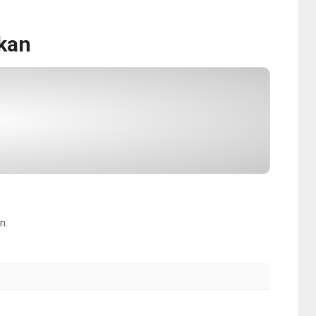
kan
n.