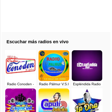
Escuchar más radios en vivo
Radio Conoden -
Radio Pálmur V.S.I
Espléndida Radio
Cascas, Gran
- Villa San Isidro-
en vivo - Trujillo,
Chimu - La
Pacasmayo - Perú
La Libertad
Libertad