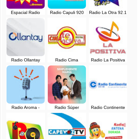
Espacial Radio
Radio Capuli 920
Radio La Otra 92.1
104.1 FM en vivo -
AM en vivo -
FM Cascas, La
Huamachuco, La
Julcan, La Libertad
Libertad
Libertad
Radio Ollantay
Radio Cima
Radio La Positiva
Cascas en vivo -
Carabamba en
en vivo -
103.3 FM
vivo - 97.7 FM
Carabamba, La
Libertad
Radio Aroma -
Radio Súper
Radio Continente
Quillupampa, La
Sensación - EN
Quillupampa -
Libertad, Perú
VIVO - Santiago de
Perú - EN VIVO
Chuco