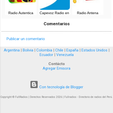
Radio Autentica
Capevoz Radio en
Radio Antena
FM - EN VIVO - La
vivo - Otuzco, La
Dorada en vivo -
Libertad
Libertad
Quillupampa, La
Comentarios
Libertad
Publicar un comentario
C
o
Argentina
|
Bolivia
|
Colombia
|
Chile
|
España
|
Estados Unidos
|
Ecuador
|
Venezuela
m
e
Contácto
Agregar Emisora
n
t
a
Con tecnología de Blogger
r
Copyright © FullRadios | Derechos Reservados 2026 | Fullradios - Directorio de radios del Perú.
i
o