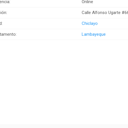
encia:
Online
ión:
Calle Alfonso Ugarte #6
d:
Chiclayo
tamento:
Lambayeque