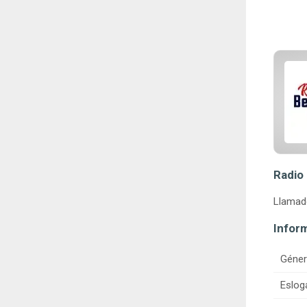
Radio 
Llamado
Infor
Géner
Eslog