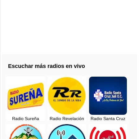
Escuchar más radios en vivo
Radio Sureña
Radio Revelación
Radio Santa Cruz
Puno en vivo -
El Sonido De La
Juli en vivo - 96.1
94.1 FM
Vida
FM Puno, Perú