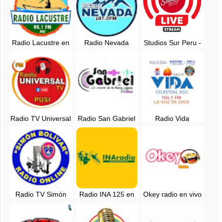
Radio Lacustre en
Radio Nevada
Studios Sur Peru -
vivo - 95.1 FM -
Carabaya 107.5
Puno - Radio en
Juli, Perú
FM en vivo - Puno,
vivo
Perú
Radio TV Universal
Radio San Gabriel
Radio Vida
Pusi en vivo -
en vivo - Putina,
Celestial 106.1 FM
Huancane, Puno
Puno
en vivo - Juli, Puno
Radio TV Simón
Radio INA 125 en
Okey radio en vivo
Bolívar en vivo -
vivo - Chupa,
- 98.9 FM -
Lampa, Puno
Azangaro - Puno :
Juliaca, Puno