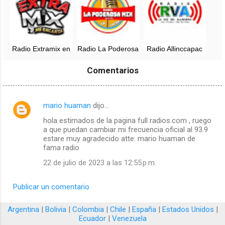
Radio Extramix en
Radio La Poderosa
Radio Allinccapac
vivo - Puno, Perú
Mix en vivo - 101.7
en vivo - 90.5 FM -
FM - Puno, Peru
Macusani, Puno
Comentarios
mario huaman
dijo…
C
hola estimados de la pagina full radios.com , ruego
o
a que puedan cambiar mi frecuencia oficial al 93.9
m
estare muy agradecido atte: mario huaman de
fama radio
e
22 de julio de 2023 a las 12:55 p.m.
n
t
Publicar un comentario
a
r
Argentina
|
Bolivia
|
Colombia
|
Chile
|
España
|
Estados Unidos
|
Ecuador
|
Venezuela
i