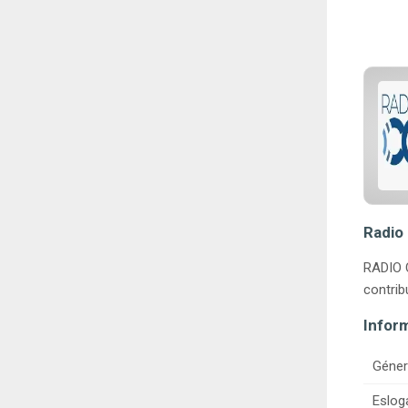
Radio
RADIO 
contrib
Infor
Géner
Eslog