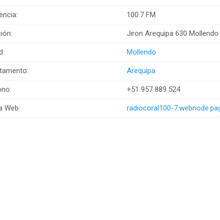
encia:
100.7 FM
ión:
Jiron Arequipa 630 Mollendo
d:
Mollendo
tamento:
Arequipa
ono:
+51 957 889 524
a Web:
radiocoral100-7.webnode.pa