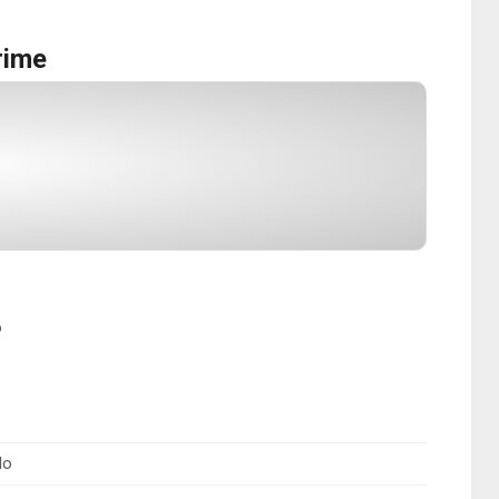
rime
o
do