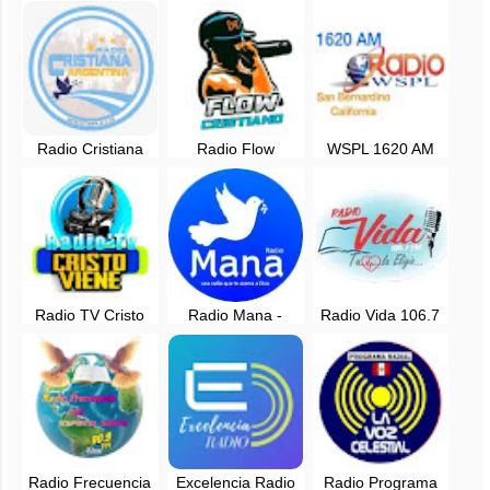
Radio Cristiana
Radio Flow
WSPL 1620 AM
Argentina - en vivo
Cristiano en vivo
Radio en vivo -
San Bernardino,
California
Radio TV Cristo
Radio Mana -
Radio Vida 106.7
Viene - Ate Vitarte,
Huanuco, Perú
FM -
Lima
Tambogrande,
Piura
Radio Frecuencia
Excelencia Radio
Radio Programa