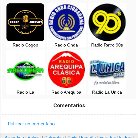
Bravaza - San
Arequipa, Perú
and Pop - Lima
Camilo, Arequipa
Radio Cogop
Radio Onda
Radio Retro 90s
Arequipa en vivo
Ciudadana en vivo
en vivo - Arequipa,
- Arequipa, Perú
Peru
Radio La
Radio Arequipa
Radio La Unica
Arequipeña en vivo
Clasica en vivo
Arequipa en vivo -
- Arequipa, Peru
95.5 FM - Perú
Comentarios
Publicar un comentario
C
o
Argentina
|
Bolivia
|
Colombia
|
Chile
|
España
|
Estados Unidos
|