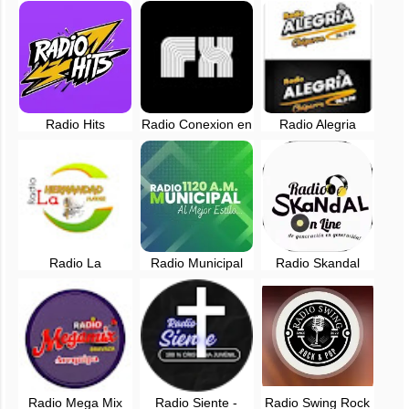
Radio Hits
Radio Conexion en
Radio Alegria
Arequipa en vivo
vivo - 102.9 FM -
Chaparra, Caraveli
Arequipa
- Arequipa, Perú
Radio La
Radio Municipal
Radio Skandal
Hermandad Hayar
1120 AM Al mejor
Arequipa, Perú
- Arequipa, Perú
estilo - Arequipa
Radio Mega Mix
Radio Siente -
Radio Swing Rock