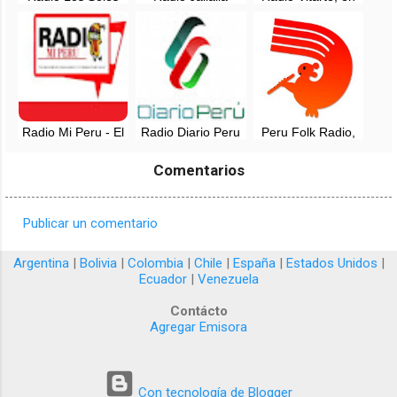
del Perú en vivo -
Pachamama en
vivo - Lima, Perú
Chuquibamba,
vivo - Montevideo,
Arequipa
Uruguay
Radio Mi Peru - El
Radio Diario Peru
Peru Folk Radio,
mejor en Folklore -
en vivo - Trujillo
EN VIVO
Comentarios
Publicar un comentario
C
o
Argentina
|
Bolivia
|
Colombia
|
Chile
|
España
|
Estados Unidos
|
Ecuador
|
Venezuela
m
e
Contácto
Agregar Emisora
n
t
a
Con tecnología de Blogger