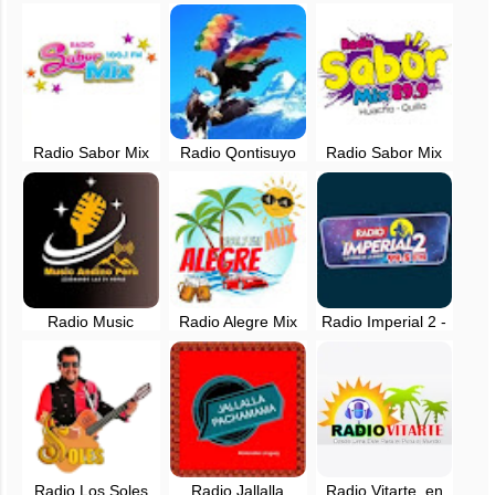
Metropolitana en
en vivo - La
Orquesta Dulzura
vivo - 1040 AM -
Libertad, Perú
Papá
Lima, Perú
Radio Sabor Mix
Radio Qontisuyo
Radio Sabor Mix
100.1 FM en vivo -
en vivo - Perú
89.9 FM - Huacho
Puno, Perú
- Quillo
Radio Music
Radio Alegre Mix
Radio Imperial 2 -
Andino Perú en
en vivo - 106.7 FM
99.5 FM - en vivo -
vivo - Ancash
- Lima
Villa el Salvador,
Lima
Radio Los Soles
Radio Jallalla
Radio Vitarte, en