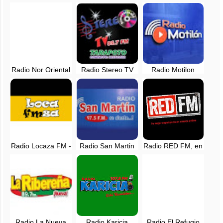
Tarapoto, Perú -
98.3 FM -
Rock and Pop en
en vivo
Tarapoto, en vivo
vivo - Tarapoto,
San Martin
Radio Nor Oriental
Radio Stereo TV
Radio Motilon
90.5 FM en vivo -
95.7 FM en vivo -
Tarapoto
Tarapoto, San
Tarapoto, San
Martin
Martin
Radio Locaza FM -
Radio San Martin
Radio RED FM, en
EN VIVO -
Tarapoto - 97.5 FM
vivo - Tarapoto
Tarapoto
- EN VIVO
Radio La Nueva
Radio Karicia
Radio El Refugio