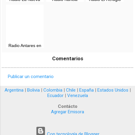
Ribereña 89.7 FM
Tarapoto en vivo -
del Puma, en vivo -
- Tarapoto, en vivo
San Martin, Perú
San Martin, Perú
Radio Antares en
vivo - 91.9 FM -
Tarapoto, Perú
Comentarios
Publicar un comentario
C
o
Argentina
|
Bolivia
|
Colombia
|
Chile
|
España
|
Estados Unidos
|
Ecuador
|
Venezuela
m
e
Contácto
Agregar Emisora
n
t
a
Con tecnología de Blogger