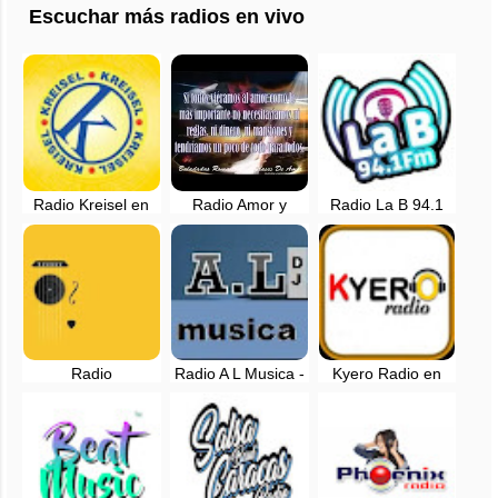
Escuchar más radios en vivo
Radio Kreisel en
Radio Amor y
Radio La B 94.1
vivo - Caracas,
Baladas en vivo -
FM en vivo - Zulia,
Venezuela
Carabobo,
Maracaibo -
Venezuela
Venezuela
Radio
Radio A L Musica -
Kyero Radio en
Latinoamerica
Caracas,
vivo - Barinas,
Digital en vivo
Venezuela
Venezuela