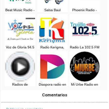
Beat Music Radio -
Salsa Baul
Phoenix Radio -
Caracas,
Caracas Radio -
EN VIVO
Venezuela
EN VIVO
Voz de Gloria 94.5
Radio Kerigma,
Radio La 102.5 FM
FM - EN VIVO
Online - Maturin,
en vivo - Trujillo -
Venezuela
Venezuela
Radios de
Diaspora radio en
Mi Urbe Radio en
Venezuela - Online
vivo - Lima, Peru
vivo - Venezuela
Comentarios